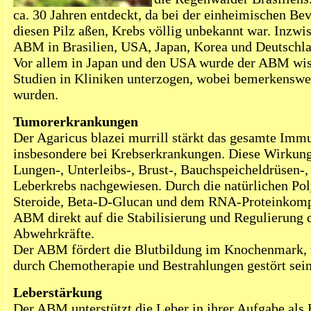
ca. 30 Jahren entdeckt, da bei der einheimischen Be
diesen Pilz aßen, Krebs völlig unbekannt war. Inzwi
ABM in Brasilien, USA, Japan, Korea und Deutschlan
Vor allem in Japan und den USA wurde der ABM wis
Studien in Kliniken unterzogen, wobei bemerkenswer
wurden.
Tumorerkrankungen
Der Agaricus blazei murrill stärkt das gesamte Im
insbesondere bei Krebserkrankungen. Diese Wirkun
Lungen-, Unterleibs-, Brust-, Bauchspeicheldrüsen-,
Leberkrebs nachgewiesen. Durch die natürlichen Pol
Steroide, Beta-D-Glucan und dem RNA-Proteinkomp
ABM direkt auf die Stabilisierung und Regulierung 
Abwehrkräfte.
Der ABM fördert die Blutbildung im Knochenmark, 
durch Chemotherapie und Bestrahlungen gestört sein
Leberstärkung
Der ABM unterstützt die Leber in ihrer Aufgabe als