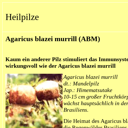
Heilpilze
Agaricus blazei murrill (ABM)
Kaum ein anderer Pilz stimuliert das Immunsyst
wirkungsvoll wie der Agaricus blazei murrill
Agaricus blazei murrill
dt.: Mandelpilz
Jap.: Himematsutake
10-15 cm großer Fruchtkör
wächst hauptsächlich in d
Brasiliens.
Die Heimat des Agaricus bla
die Regenwälder Brasiliens