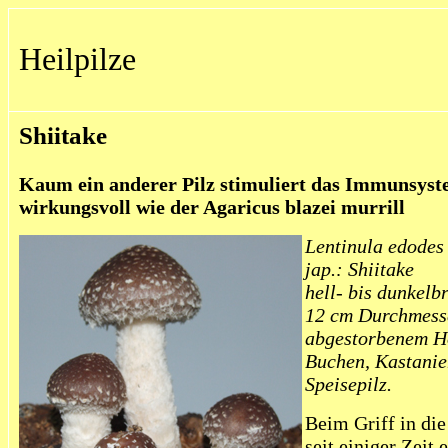
Heilpilze
Shiitake
Kaum ein anderer Pilz stimuliert das Immunsyst
wirkungsvoll wie der Agaricus blazei murrill
Lentinula edodes
jap.: Shiitake
hell- bis dunkelb
12 cm Durchmesse
abgestorbenem Ho
Buchen, Kastanie
Speisepilz.
Beim Griff in die
seit einiger Zeit