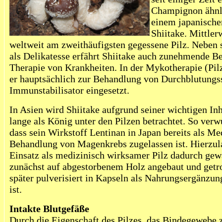
Champignon ähnli
einem japanisch
Shiitake. Mittlerw
weltweit am zweithäufigsten gegessene Pilz. Neben 
als Delikatesse erfährt Shiitake auch zunehmende B
Therapie von Krankheiten. In der Mykotherapie (Pil
er hauptsächlich zur Behandlung von
Durchblutungs
Immunstabilisator eingesetzt.
In Asien wird Shiitake aufgrund seiner wichtigen Inh
lange als König unter den Pilzen betrachtet. So verw
dass sein Wirkstoff Lentinan in Japan bereits als Me
Behandlung von Magen
krebs
zugelassen ist. Hierzul
Einsatz als medizinisch wirksamer Pilz dadurch gewä
zunächst auf abgestorbenem Holz angebaut und getr
später pulverisiert in Kapseln als Nahrungsergänzung
ist.
Intakte Blutgefäße
Durch die Eigenschaft des Pilzes, das Bindegewebe 