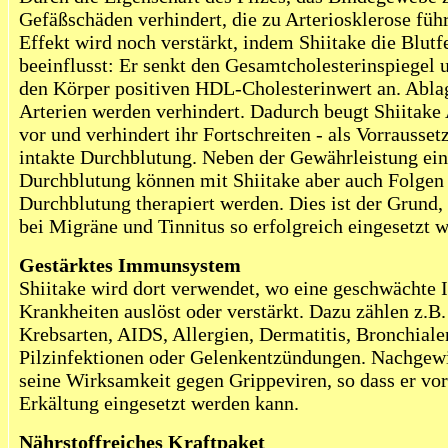
Gefäßschäden verhindert, die zu Arteriosklerose füh
Effekt wird noch verstärkt, indem Shiitake die Blutf
beeinflusst: Er senkt den Gesamtcholesterinspiegel 
den Körper positiven HDL-
Cholesterin
wert an. Abla
Arterien werden verhindert. Dadurch beugt Shiitake
vor und verhindert ihr Fortschreiten - als Vorrausset
intakte Durchblutung. Neben der Gewährleistung ein
Durchblutung können mit Shiitake aber auch Folgen 
Durchblutung therapiert werden. Dies ist der Grund,
bei Migräne und Tinnitus so erfolgreich eingesetzt w
Gestärktes Immunsystem
Shiitake wird dort verwendet, wo eine geschwächte
Krankheiten auslöst oder verstärkt. Dazu zählen z.B
Krebsarten, AIDS, Allergien, Dermatitis, Bronchial
Pilzinfektionen oder
Gelenkentzündungen
. Nachgew
seine Wirksamkeit gegen Grippeviren, so dass er v
Erkältung eingesetzt werden kann.
Nährstoffreiches Kraftpaket