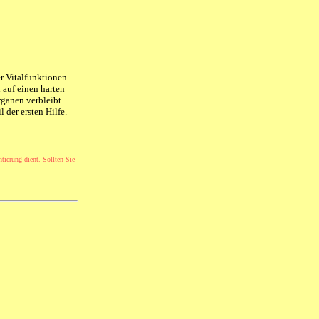
r Vitalfunktionen
h auf einen harten
rganen verbleibt.
der ersten Hilfe.
ntierung dient. Sollten Sie