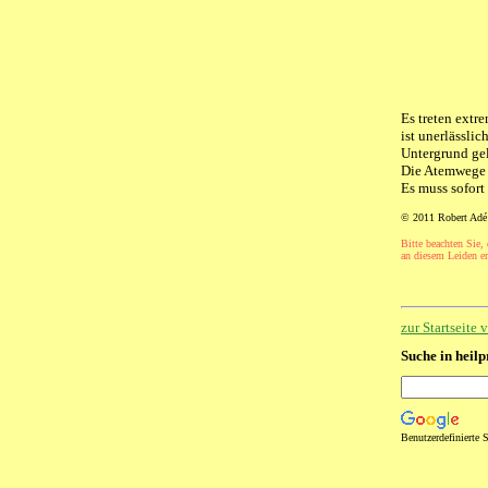
Es treten extr
ist unerlässlic
Untergrund gel
Die Atemwege 
Es muss sofort
© 2011 Robert Adé
Bitte beachten Sie,
an diesem Leiden erk
zur Startseite
Suche in heilp
Benutzerdefinierte 