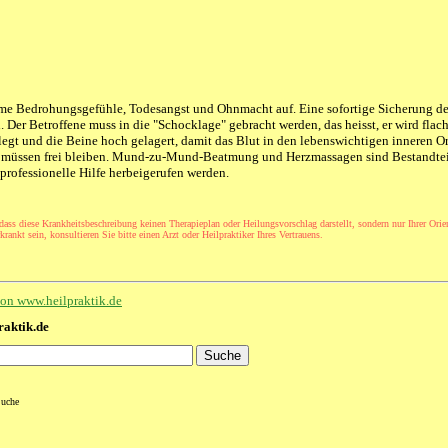
eme Bedrohungsgefühle, Todesangst und Ohnmacht auf. Eine sofortige Sicherung de
h. Der Betroffene muss in die "Schocklage" gebracht werden, das heisst, er wird flac
egt und die Beine hoch gelagert, damit das Blut in den lebenswichtigen inneren O
müssen frei bleiben. Mund-zu-Mund-Beatmung und Herzmassagen sind Bestandteil 
 professionelle Hilfe herbeigerufen werden.
 dass diese Krankheitsbeschreibung keinen Therapieplan oder Heilungsvorschlag darstellt, sondern nur Ihrer Orie
rankt sein, konsultieren Sie bitte einen Arzt oder Heilpraktiker Ihres Vertrauens.
 von www.heilpraktik.de
raktik.de
Suche