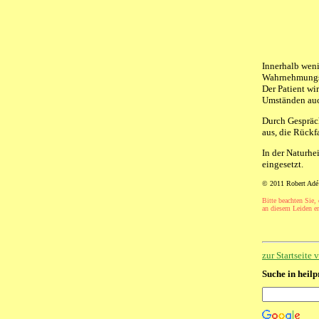
Innerhalb weni
Wahrnehmungss
Der Patient wi
Umständen auc
Durch Gespräch
aus, die Rückfa
In der Naturh
eingesetzt.
© 2011 Robert Adé
Bitte beachten Sie,
an diesem Leiden erk
zur Startseite
Suche in heilp