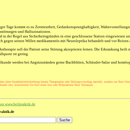
ger Tage kommt es zu Zerstreutheit, Gedankensprunghaftigkeit, Wahnvorstellunge
törungen und Halluzinationen.
rd in der Regel aus Sicherheitsgründen in eine geschlossene Station eingewiesen un
h gegen seinen Willen medikamentös mit Neuroleptika behandelt und vor Reizen 
stherapie soll der Patient seine Störung akzeptieren lernen. Die Erkrankung heilt
llquote ist gering.
eilkunde werden bei Angstzuständen gerne Bachblüten, Schüssler-Salze und homöop
 dass diese Krankheitsbeschreibung keinen Therapieplan oder Heilungsvorschlag darstellt, sondern nur Ihrer Orie
rankt sein, konsultieren Sie bitte einen Arzt oder Heilpraktiker Ihres Vertrauens.
 von www.heilpraktik.de
raktik.de