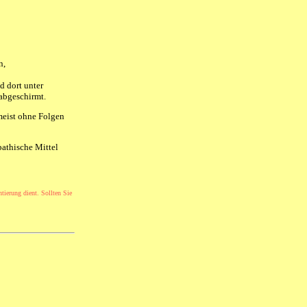
n,
d dort unter
abgeschirmt.
 meist ohne Folgen
athische Mittel
ntierung dient. Sollten Sie