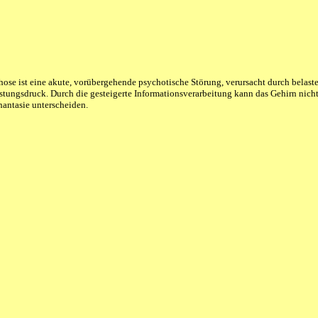
ose ist eine akute, vorübergehende psychotische Störung, verursacht durch belast
istungsdruck. Durch die gesteigerte Informationsverarbeitung kann das Gehirn nic
hantasie unterscheiden.