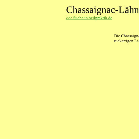
Chassaignac-Läh
>
>> Suche in heilpraktik.de
Die Chassaigna
ruckartigen L