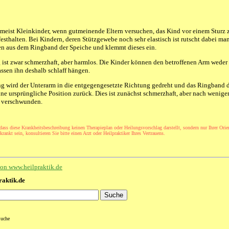
 meist Kleinkinder, wenn gutmeinende Eltern versuchen, das Kind vor einem Sturz
esthalten. Bei Kindern, deren Stützgewebe noch sehr elastisch ist rutscht dabei m
n aus dem Ringband der Speiche und klemmt dieses ein.
 ist zwar schmerzhaft, aber harmlos. Die Kinder können den betroffenen Arm wede
assen ihn deshalb schlaff hängen.
g wird der Unterarm in die entgegengesetzte Richtung gedreht und das Ringband 
ine ursprüngliche Position zurück. Dies ist zunächst schmerzhaft, aber nach wenig
 verschwunden.
 dass diese Krankheitsbeschreibung keinen Therapieplan oder Heilungsvorschlag darstellt, sondern nur Ihrer Orie
rankt sein, konsultieren Sie bitte einen Arzt oder Heilpraktiker Ihres Vertrauens.
 von www.heilpraktik.de
raktik.de
Suche