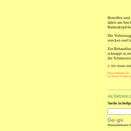
Betroffen sind
dabei am Arm f
Radiusköpfche
Die Verletzung
strecken und l
Zur Behandlun
schnappt in se
die Schmerzen
© 2011 Robert Adé
Bitte beachten Sie,
an diesem Leiden erk
zur Startseite
Suche in heilp
Benutzerdefinierte 