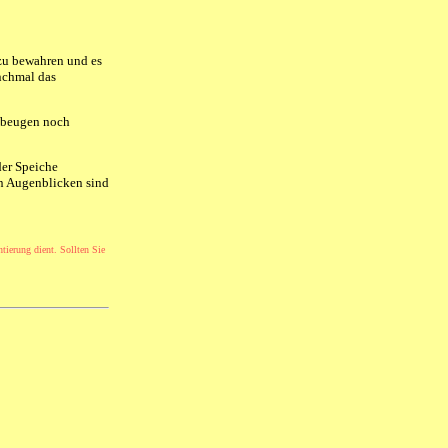
 zu bewahren und es
anchmal das
r beugen noch
der Speiche
en Augenblicken sind
ntierung dient. Sollten Sie