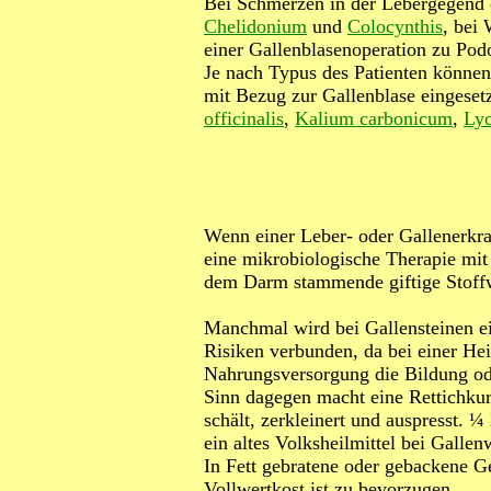
Bei Schmerzen in der Lebergegend o
Chelidonium
und
Colocynthis
, bei
einer Gallenblasenoperation zu Po
Je nach Typus des Patienten können
mit Bezug zur Gallenblase eingeset
officinalis
,
Kalium carbonicum
,
Ly
Wenn einer Leber- oder Gallenerkr
eine mikrobiologische Therapie mit
dem Darm stammende giftige Stoffw
Manchmal wird bei Gallensteinen ei
Risiken verbunden, da bei einer He
Nahrungsversorgung die Bildung od
Sinn dagegen macht eine Rettichkur
schält, zerkleinert und auspresst. ¼
ein altes Volksheilmittel bei Galle
In Fett gebratene oder gebackene G
Vollwertkost ist zu bevorzugen.