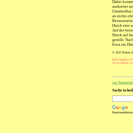
Dabei kommt 
ausbreitet u
Unmittelbar 
an nichts er
Bewusstseins
Durch eine s
Auf der betr
Druck auf da
gestillt. Na
Etwa ein Drit
© 2012 Robert A
Bitte beachten Si
Sie an diesem Lei
zur Startsei
Suche in hei
Benutzerdefinier