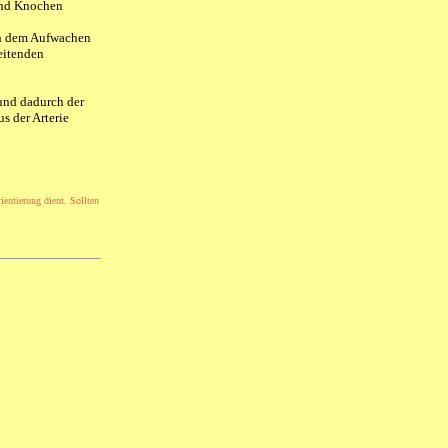
 und Knochen
ch dem Aufwachen
eitenden
und dadurch der
s der Arterie
ientierung dient. Sollten