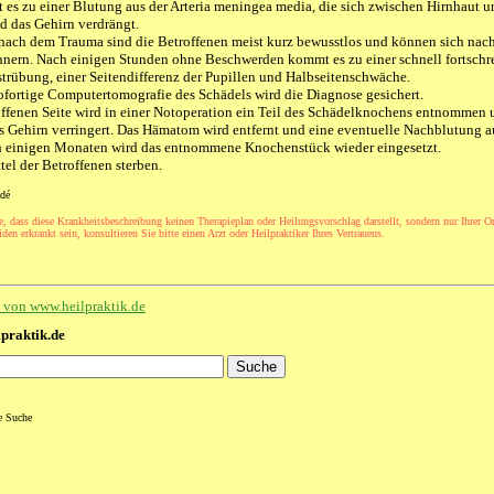
es zu einer Blutung aus der Arteria meningea media, die sich zwischen Hirnhaut
nd das Gehirn verdrängt.
nach dem Trauma sind die Betroffenen meist kurz bewusstlos und können sich na
innern. Nach einigen Stunden ohne Beschwerden kommt es zu einer schnell fortschr
trübung, einer Seitendifferenz der Pupillen und Halbseitenschwäche.
ofortige Computertomografie des Schädels wird die Diagnose gesichert.
offenen Seite wird in einer Notoperation ein Teil des Schädelknochens entnommen 
s Gehirn verringert. Das Hämatom wird entfernt und eine eventuelle Nachblutung au
ch einigen Monaten wird das entnommene Knochenstück wieder eingesetzt.
tel der Betroffenen sterben.
dé
e, dass diese Krankheitsbeschreibung keinen Therapieplan oder Heilungsvorschlag darstellt, sondern nur Ihrer Or
den erkrankt sein, konsultieren Sie bitte einen Arzt oder Heilpraktiker Ihres Vertrauens.
te von www.heilpraktik.de
lpraktik.de
te Suche