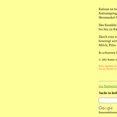
Kalium ist b
Kaliumspieg
Herzmuskel b
Das Krankhe
bis hin zu 
Durch eine e
beseitigt we
Milch, Pilze
In schweren 
© 2002 Robert A
Bitte beachten Si
Sie an diesem Lei
zur Startsei
Suche in hei
Benutzerdefinier