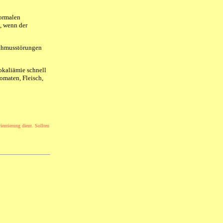
normalen
, wenn der
ythmusstörungen
okaliämie schnell
omaten, Fleisch,
ientierung dient. Sollten