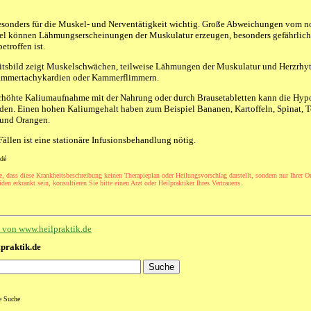
esonders für die Muskel- und Nerventätigkeit wichtig. Große Abweichungen vom 
el können Lähmungserscheinungen der Muskulatur erzeugen, besonders gefährlich
etroffen ist.
itsbild zeigt Muskelschwächen, teilweise Lähmungen der Muskulatur und Herzrh
Kammertachykardien oder Kammerflimmern.
rhöhte Kaliumaufnahme mit der Nahrung oder durch Brausetabletten kann die Hyp
rden. Einen hohen Kaliumgehalt haben zum Beispiel Bananen, Kartoffeln, Spinat, T
 und Orangen.
Fällen ist eine stationäre Infusionsbehandlung nötig.
dé
e, dass diese Krankheitsbeschreibung keinen Therapieplan oder Heilungsvorschlag darstellt, sondern nur Ihrer Or
den erkrankt sein, konsultieren Sie bitte einen Arzt oder Heilpraktiker Ihres Vertrauens.
te von www.heilpraktik.de
lpraktik.de
te Suche