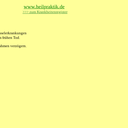
www.heilpraktik.de
>>> zum Krankheitenregister
chselerkrankungen
m frühen Tod.
ßnahmen verzögern.