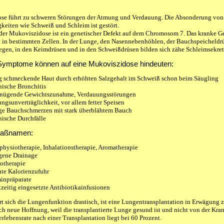
se führt zu schweren Störungen der Atmung und Verdauung. Die Absonderung von
gkeiten wie Schweiß und Schleim ist gestört.
der Mukoviszidose ist ein genetischer Defekt auf dem Chromosom 7. Das kranke Ge
t in bestimmten Zellen. In der Lunge, den Nasennebenhöhlen, der Bauchspeicheldrü
gen, in den Keimdrüsen und in den Schweißdrüsen bilden sich zähe Schleimsekret
Symptome können auf eine Mukoviszidose hindeuten:
g schmeckende Haut durch erhöhten Salzgehalt im Schweiß schon beim Säugling
ische Bronchitis
nügende Gewichtszunahme, Verdauungsstörungen
ngsunverträglichkeit, vor allem fetter Speisen
ge Bauchschmerzen mit stark überblähtem Bauch
ische Durchfälle
maßnamen:
hysiotherapie, Inhalationstherapie, Aromatherapie
gene Drainage
otherapie
te Kalorienzufuhr
inpräparate
zeitig eingesetzte Antibiotikainfusionen
rt sich die Lungenfunktion drastisch, ist eine Lungentransplantation in Erwägung z
ch neue Hoffnung, weil die transplantierte Lunge gesund ist und nicht von der Kran
rlebensrate nach einer Transplantation liegt bei 60 Prozent.