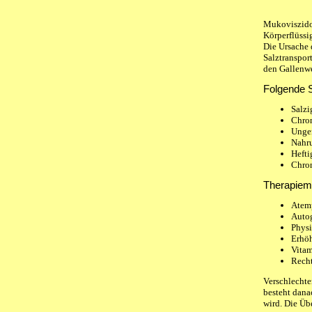
Mukoviszido
Körperflüssi
Die Ursache 
Salztranspor
den Gallenwe
Folgende 
Salzi
Chron
Unge
Nahru
Hefti
Chron
Therapie
Atemp
Auto
Physi
Erhöh
Vitam
Recht
Verschlechte
besteht dana
wird. Die Übe