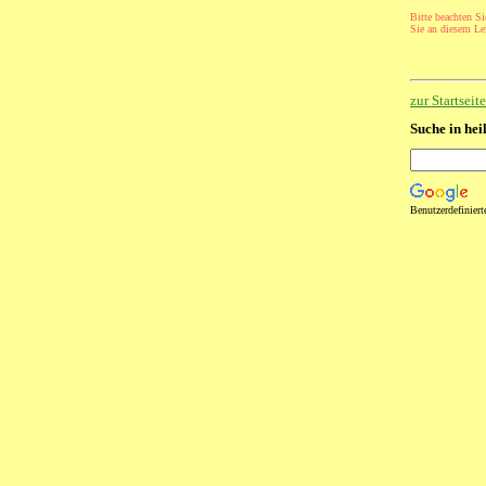
Bitte beachten Si
Sie an diesem Lei
zur Startsei
Suche in hei
Benutzerdefinier