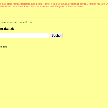
e, dass diese Krankheitsbeschreibung keinen Therapieplan oder Heilungsvorschlag darstellt, sondern nur Ihrer Or
den erkrankt sein, konsultieren Sie bitte einen Arzt oder Heilpraktiker Ihres Vertrauens.
te von www.heilpraktik.de
lpraktik.de
te Suche