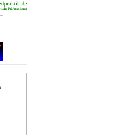
lpraktik.de
tseite Prüfungsfragen
?