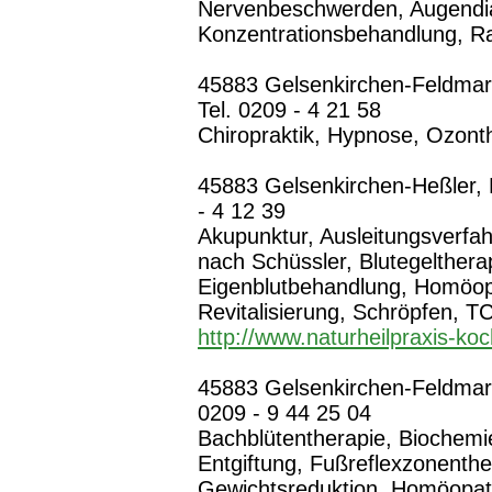
Nervenbeschwerden, Augendi
Konzentrationsbehandlung, 
45883 Gelsenkirchen-Feldmark
Tel. 0209 - 4 21 58
Chiropraktik, Hypnose, Ozont
45883 Gelsenkirchen-Heßler, 
- 4 12 39
Akupunktur, Ausleitungsverfa
nach Schüssler, Blutegelther
Eigenblutbehandlung, Homöop
Revitalisierung, Schröpfen, TC
http://www.naturheilpraxis-ko
45883 Gelsenkirchen-Feldmark,
0209 - 9 44 25 04
Bachblütentherapie, Biochemi
Entgiftung, Fußreflexzonenthe
Gewichtsreduktion, Homöopathi