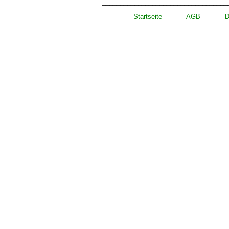
___________________________________
Startseite
AGB
D