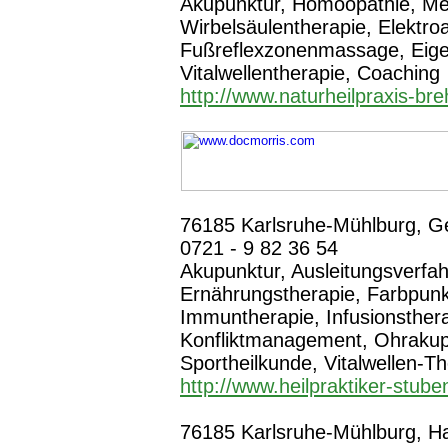
Akupunktur, Homöopathie, Me
Wirbelsäulentherapie, Elektro
Fußreflexzonenmassage, Eigen
Vitalwellentherapie, Coaching
http://www.naturheilpraxis-br
76185 Karlsruhe-Mühlburg, Ger
0721 - 9 82 36 54
Akupunktur, Ausleitungsverfa
Ernährungstherapie, Farbpun
Immuntherapie, Infusionsthera
Konfliktmanagement, Ohrakup
Sportheilkunde, Vitalwellen-T
http://www.heilpraktiker-stube
76185 Karlsruhe-Mühlburg, Har