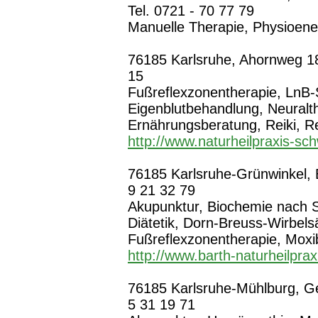
Tel. 0721 - 70 77 79
Manuelle Therapie, Physioene
76185 Karlsruhe, Ahornweg 18,
15
Fußreflexzonentherapie, LnB-
Eigenblutbehandlung, Neuralthe
Ernährungsberatung, Reiki, R
http://www.naturheilpraxis-sc
76185 Karlsruhe-Grünwinkel, 
9 21 32 79
Akupunktur, Biochemie nach S
Diätetik, Dorn-Breuss-Wirbels
Fußreflexzonentherapie, Moxi
http://www.barth-naturheilprax
76185 Karlsruhe-Mühlburg, Gel
5 31 19 71