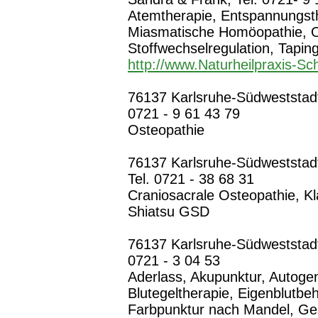
Atemtherapie, Entspannungsth
Miasmatische Homöopathie, O
Stoffwechselregulation, Tapin
http://www.Naturheilpraxis-Sc
76137 Karlsruhe-Südweststadt,
0721 - 9 61 43 79
Osteopathie
76137 Karlsruhe-Südweststadt,
Tel. 0721 - 38 68 31
Craniosacrale Osteopathie, K
Shiatsu GSD
76137 Karlsruhe-Südweststadt,
0721 - 3 04 53
Aderlass, Akupunktur, Autogen
Blutegeltherapie, Eigenblutb
Farbpunktur nach Mandel, Ges