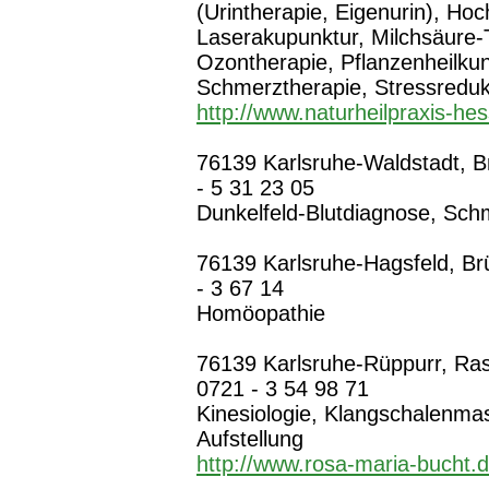
(Urintherapie, Eigenurin), Ho
Laserakupunktur, Milchsäure-
Ozontherapie, Pflanzenheilkun
Schmerztherapie, Stressreduk
http://www.naturheilpraxis-hes
76139 Karlsruhe-Waldstadt, Br
- 5 31 23 05
Dunkelfeld-Blutdiagnose, Sch
76139 Karlsruhe-Hagsfeld, Brü
- 3 67 14
Homöopathie
76139 Karlsruhe-Rüppurr, Rast
0721 - 3 54 98 71
Kinesiologie, Klangschalenma
Aufstellung
http://www.rosa-maria-bucht.