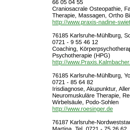
66 05 04 55
Craniosacrale Osteopathie, 
Therapie, Massagen, Ortho Bi
http://www.praxis-nadine-swie
76185 Karlsruhe-Mühlburg, Sop
0721 - 9 55 46 12
Coaching, Körperpsychotherapi
Psychotherapie (HPG)
http://www.Praxis.Kalmbache
76185 Karlsruhe-Mühlburg, Yor
0721 - 85 64 82
Irisdiagnose, Akupunktur, Alle
Neuromuskuläre Therapie, Re
Wirbelsäule, Podo-Sohlen
http://www.roesinger.de
76187 Karlsruhe-Nordweststad
Martina, Tel. 0721 - 75 26 62