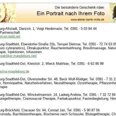
g-Altstadt, Danzstr. 1, Voigt Heidemarie, Tel. 0391 - 5 03 84 44
Partnerschaft
n-ist-gold.net
g-Stadtfeld, Ebendorfer-Straße 31b, Tempel Dietmar, Tel. 0391 - 72 74 63 0
uro cybrainetics), Ohrakupunktur, Raucherentwöhnung, Breußmassage, Naturh
apie, Injektionen, Infusionen
lpraktiker-magdeburg.net/
g-Stadtfeld-Ost, Kleiststr. 2, Wieck Matthias, Tel. 0391 - 6 62 86 99
ngshui-magdeburg.de
g-Stadtfeld-Ost, Olvenstedter Str. 48, Beck Wolf-Rüdiger, Tel. 0391 - 7 31 2
 Homöopathie, Naturheilverfahren, Neuraltherapie, Ozontherapie, Pflanzenhe
rapie
g-Stadtfeld-Ost, Winckelmannstr. 14, Ladwig Andrea, Tel. 0391 - 7 32 72 94
utegeltherapie, Craniosacral-Therapie, Farbakupunktur, Fastenbegleitung, Ho
g-Brückfeld, Cracauer Str. 64, Conrad Jan, Tel. 0391 - 5 90 87 56
urveda, Bachblütentherapie, Biochemie nach Schüssler, Blutegeltherapie, Che