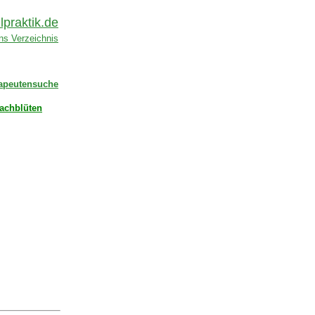
lpraktik.de
ins Verzeichnis
apeutensuche
achblüten