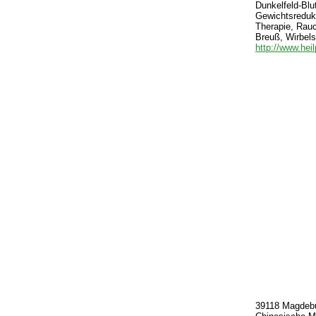
Dunkelfeld-Blu
Gewichtsredukt
Therapie, Rauc
Breuß, Wirbels
http://www.hei
39118 Magdebur