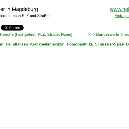
ker in Magdeburg
www.hei
eordnet nach PLZ und Straßen
Eintrag 
t-Suche (Fachgebiet, PLZ, Straße, Name)
>>> Bundesweite Ther
en
Heilpflanzen
Krankheitenlexikon
Homöopathika
Schüssler-Salze
B