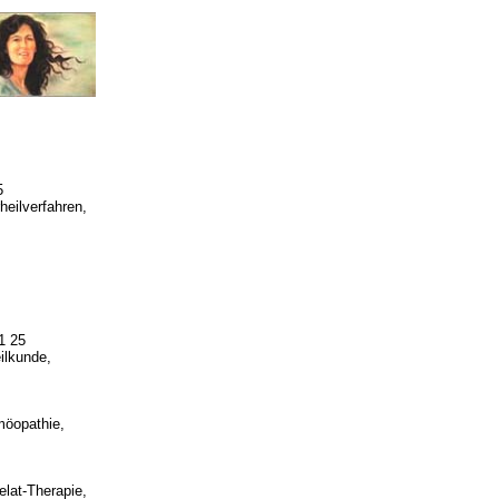
5
eilverfahren,
1 25
ilkunde,
möopathie,
lat-Therapie,