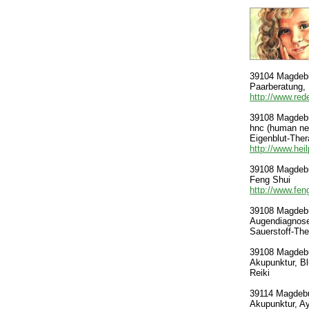
39104 Magdebur
Paarberatung, 
http://www.rede
39108 Magdebur
hnc (human ne
Eigenblut-Ther
http://www.hei
39108 Magdebur
Feng Shui
http://www.fe
39108 Magdebur
Augendiagnose,
Sauerstoff-The
39108 Magdebur
Akupunktur, Bl
Reiki
39114 Magdebur
Akupunktur, Ay