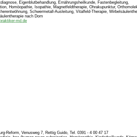
tdiagnose, Eigenblutbehandlung, Ernährungsheilkunde, Fastenbegleitung,
ion, Homöopathie, Isopathie, Magnetfeldtherapie, Ohrakupunktur, Orthomole
herentwöhnung, Schwermetall-Ausleitung, Vitalfeld-Therapie, Wirbelsäulenth
äulentherapie nach Dorn
lpraktiker-md.de
g-Reform, Venusweg 7, Rettig Guido, Tel. 0391 - 4 00 47 17