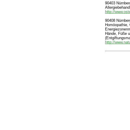
90403 Nürnberg
Allergiebehand
http://www.oste
90408 Nürnberg
Homöopathie, G
Energiezonenm
Hände, Füße u
(Entgiftungsm
http://www.nat