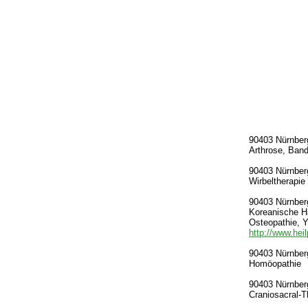
90403 Nürnberg
Arthrose, Band
90403 Nürnberg
Wirbeltherapie
90403 Nürnberg
Koreanische Ha
Osteopathie, 
http://www.hei
90403 Nürnberg
Homöopathie
90403 Nürnberg
Craniosacral-T