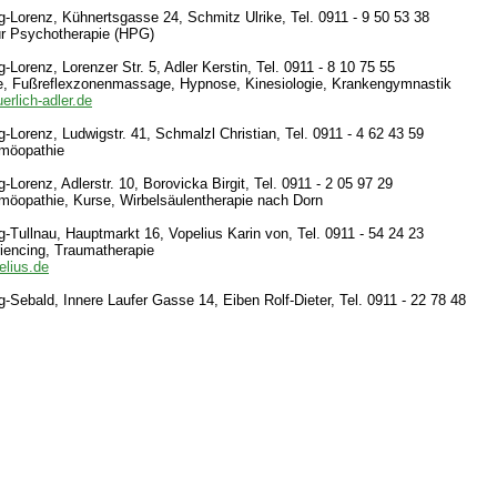
-Lorenz, Kühnertsgasse 24, Schmitz Ulrike, Tel. 0911 - 9 50 53 38
für Psychotherapie (HPG)
-Lorenz, Lorenzer Str. 5, Adler Kerstin, Tel. 0911 - 8 10 75 55
, Fußreflexzonenmassage, Hypnose, Kinesiologie, Krankengymnastik
erlich-adler.de
-Lorenz, Ludwigstr. 41, Schmalzl Christian, Tel. 0911 - 4 62 43 59
möopathie
Lorenz, Adlerstr. 10, Borovicka Birgit, Tel. 0911 - 2 05 97 29
möopathie, Kurse, Wirbelsäulentherapie nach Dorn
-Tullnau, Hauptmarkt 16, Vopelius Karin von, Tel. 0911 - 54 24 23
iencing, Traumatherapie
elius.de
-Sebald, Innere Laufer Gasse 14, Eiben Rolf-Dieter, Tel. 0911 - 22 78 48