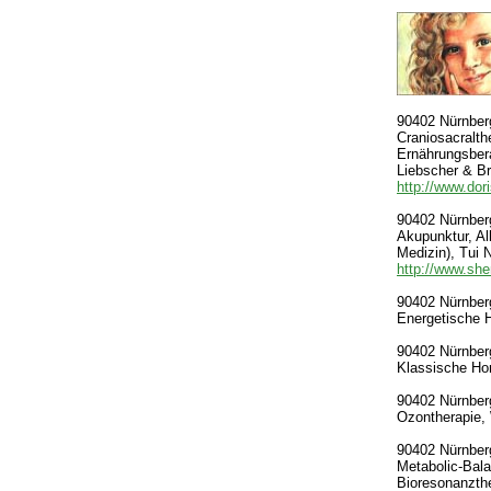
90402 Nürnberg
Craniosacralth
Ernährungsber
Liebscher & Br
http://www.dori
90402 Nürnberg
Akupunktur, Al
Medizin), Tui
http://www.sh
90402 Nürnberg
Energetische H
90402 Nürnberg
Klassische Ho
90402 Nürnberg-
Ozontherapie, 
90402 Nürnberg
Metabolic-Bala
Bioresonanzth