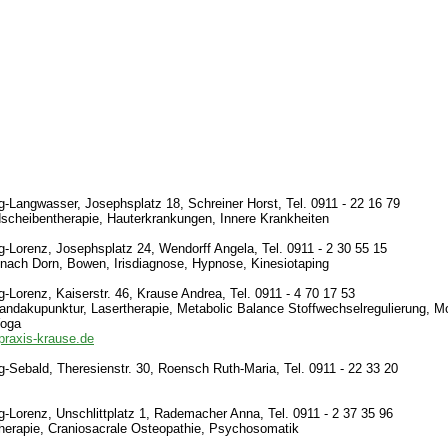
-Langwasser, Josephsplatz 18, Schreiner Horst, Tel. 0911 - 22 16 79
scheibentherapie, Hauterkrankungen, Innere Krankheiten
-Lorenz, Josephsplatz 24, Wendorff Angela, Tel. 0911 - 2 30 55 15
 nach Dorn, Bowen, Irisdiagnose, Hypnose, Kinesiotaping
-Lorenz, Kaiserstr. 46, Krause Andrea, Tel. 0911 - 4 70 17 53
ndakupunktur, Lasertherapie, Metabolic Balance Stoffwechselregulierung, Mo
Yoga
lpraxis-krause.de
-Sebald, Theresienstr. 30, Roensch Ruth-Maria, Tel. 0911 - 22 33 20
-Lorenz, Unschlittplatz 1, Rademacher Anna, Tel. 0911 - 2 37 35 96
herapie, Craniosacrale Osteopathie, Psychosomatik