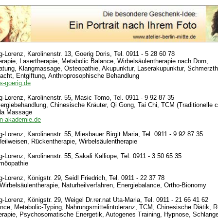
-Lorenz, Karolinenstr. 13, Goerig Doris, Tel. 0911 - 5 28 60 78
erapie, Lasertherapie, Metabolic Balance, Wirbelsäulentherapie nach Dorn,
atung, Klangmassage, Osteopathie, Akupunktur, Laserakupunktur, Schmerzth
acht, Entgiftung, Anthroprosophische Behandlung
s-goerig.de
-Lorenz, Karolinenstr. 55, Masic Tomo, Tel. 0911 - 9 92 87 35
lergiebehandlung, Chinesische Kräuter, Qi Gong, Tai Chi, TCM (Traditionelle 
 Na Massage
en-akademie.de
-Lorenz, Karolinenstr. 55, Miesbauer Birgit Maria, Tel. 0911 - 9 92 87 35
eilweisen, Rückentherapie, Wirbelsäulentherapie
-Lorenz, Karolinenstr. 55, Sakali Kalliope, Tel. 0911 - 3 50 65 35
möopathie
Lorenz, Königstr. 29, Seidl Friedrich, Tel. 0911 - 22 37 78
Wirbelsäulentherapie, Naturheilverfahren, Energiebalance, Ortho-Bionomy
-Lorenz, Königstr. 29, Weigel Dr.rer.nat Uta-Maria, Tel. 0911 - 21 66 41 62
nce, Metabolic-Typing, Nahrungsmittelintoleranz, TCM, Chinesische Diätik, R
erapie, Psychosomatische Energetik, Autogenes Training, Hypnose, Schlang