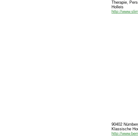
Therapie, Pers
Holleis
http://www.sli
90402 Nürnberg
Klassische Ho
http://www.ber