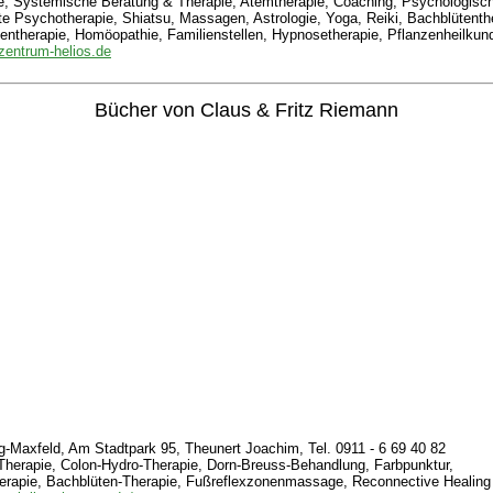
e, Systemische Beratung & Therapie, Atemtherapie, Coaching, Psychologisc
rte Psychotherapie, Shiatsu, Massagen, Astrologie, Yoga, Reiki, Bachblütenthe
ientherapie, Homöopathie, Familienstellen, Hypnosetherapie, Pflanzenheilkun
lzentrum-helios.de
Bücher von Claus & Fritz Riemann
-Maxfeld, Am Stadtpark 95, Theunert Joachim, Tel. 0911 - 6 69 40 82
Therapie, Colon-Hydro-Therapie, Dorn-Breuss-Behandlung, Farbpunktur,
herapie, Bachblüten-Therapie, Fußreflexzonenmassage, Reconnective Healing