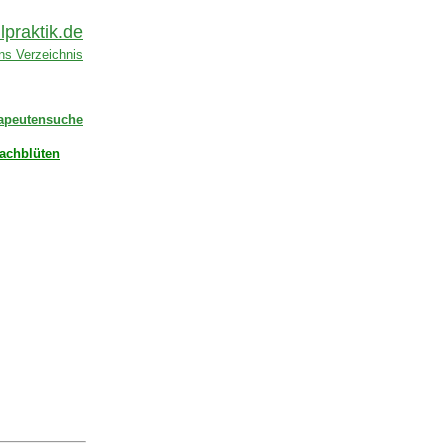
lpraktik.de
ins Verzeichnis
apeutensuche
achblüten