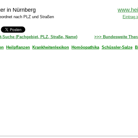
ker in Nürnberg
www.hei
eordnet nach PLZ und Straßen
Eintrag 
t-Suche (Fachgebiet, PLZ, Straße, Name)
>>> Bundesweite Ther
en
Heilpflanzen
Krankheitenlexikon
Homöopathika
Schüssler-Salze
B