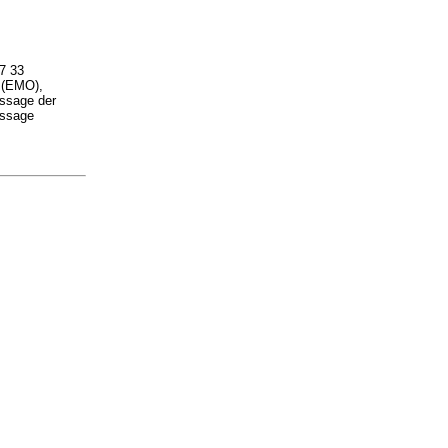
67 33
e (EMO),
ssage der
assage