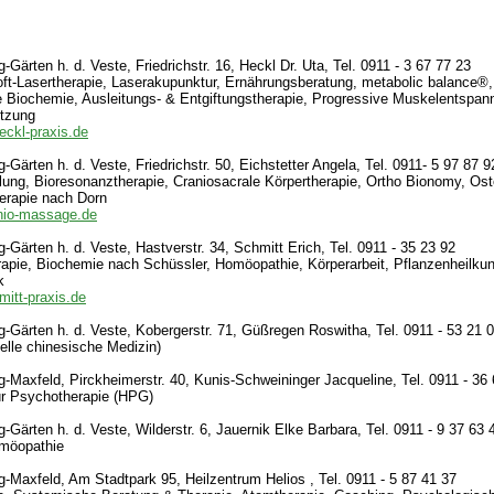
Gärten h. d. Veste, Friedrichstr. 16, Heckl Dr. Uta, Tel. 0911 - 3 67 77 23
ft-Lasertherapie, Laserakupunktur, Ernährungsberatung, metabolic balance®,
 Biochemie, Ausleitungs- & Entgiftungstherapie, Progressive Muskelentspan
itzung
eckl-praxis.de
Gärten h. d. Veste, Friedrichstr. 50, Eichstetter Angela, Tel. 0911- 5 97 87 9
lung, Bioresonanztherapie, Craniosacrale Körpertherapie, Ortho Bionomy, Ost
erapie nach Dorn
anio-massage.de
-Gärten h. d. Veste, Hastverstr. 34, Schmitt Erich, Tel. 0911 - 35 23 92
apie, Biochemie nach Schüssler, Homöopathie, Körperarbeit, Pflanzenheilku
k
mitt-praxis.de
-Gärten h. d. Veste, Kobergerstr. 71, Güßregen Roswitha, Tel. 0911 - 53 21 
elle chinesische Medizin)
-Maxfeld, Pirckheimerstr. 40, Kunis-Schweininger Jacqueline, Tel. 0911 - 36
für Psychotherapie (HPG)
-Gärten h. d. Veste, Wilderstr. 6, Jauernik Elke Barbara, Tel. 0911 - 9 37 63 
möopathie
-Maxfeld, Am Stadtpark 95, Heilzentrum Helios , Tel. 0911 - 5 87 41 37