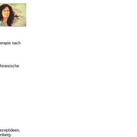
erapie nach
chinesische
ezeptideen,
enberg-