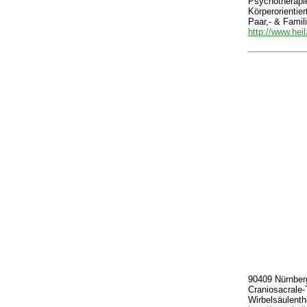
Psychotherapi
Körperorientie
Paar,- & Famil
http://www.hei
90409 Nürnberg
Craniosacrale-
Wirbelsäulent