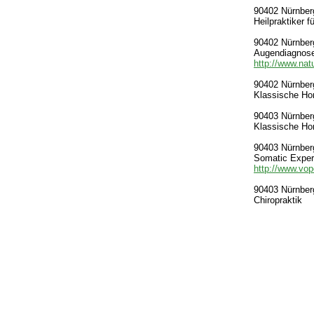
90402 Nürnberg
Heilpraktiker 
90402 Nürnberg
Augendiagnose
http://www.natu
90402 Nürnberg
Klassische Ho
90403 Nürnberg-
Klassische Ho
90403 Nürnberg
Somatic Exper
http://www.vop
90403 Nürnberg
Chiropraktik