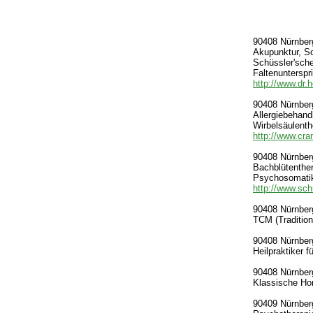
90408 Nürnberg-
Akupunktur, So
Schüssler'sche
Faltenunterspr
http://www.dr.h
90408 Nürnberg-
Allergiebehand
Wirbelsäulenth
http://www.cr
90408 Nürnberg
Bachblütenther
Psychosomati
http://www.sch
90408 Nürnberg
TCM (Tradition
90408 Nürnberg
Heilpraktiker 
90408 Nürnberg
Klassische Ho
90409 Nürnberg