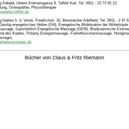
-Sebald, Untere Krämersgasse 9, Taffelt Karl, Tel. 0911 - 23 73 92 12
lung, Osteopathie, Physiotherapie
opathie-taffelt.de
-Gärten h. d. Veste, Friedrichstr. 16, Besenecker Adelheid, Tel. 0911 - 2 47 
eistig energetisches Heilen (GH), Energetische Mobilisation der Wirbelsäul
assage, Ganzheitlich Energetische Massage (GEM), Biodynamische Exitma
nd des Kopfes, Polarity Energiemassage, Fußreflexzonenmassage, Honigm
assage)
urheilpraxisteam.de
Bücher von Claus & Fritz Riemann