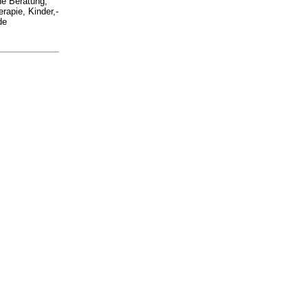
he Beratung,
rapie, Kinder,-
de