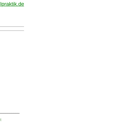
lpraktik.de
__________
k
t