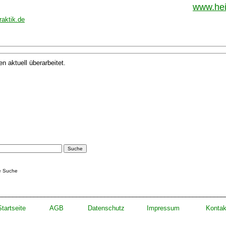
www.hei
raktik.de
 aktuell überarbeitet.
te Suche
________________________________________________________________
Startseite
AGB
Datenschut
z
Impressum
Konta