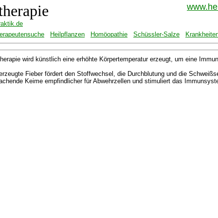
therapie
www.hei
raktik.de
erapeutensuche
Heilpflanzen
Homöopathie
Schüssler-Salze
Krankheite
therapie wird künstlich eine erhöhte Körpertemperatur erzeugt, um eine Immun
erzeugte Fieber fördert den Stoffwechsel, die Durchblutung und die Schweißse
chende Keime empfindlicher für Abwehrzellen und stimuliert das Immunsyst