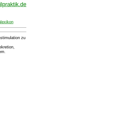
lpraktik.de
nlexikon
stimulation zu
kretion,
em.