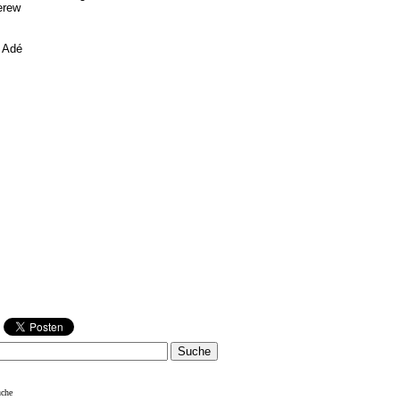
erew
 Adé
uche