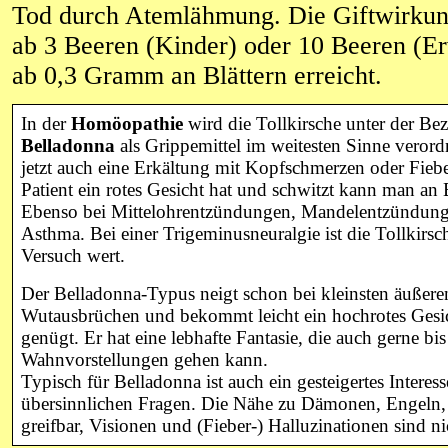
Tod durch Atemlähmung. Die Giftwirkung
ab 3 Beeren (Kinder) oder 10 Beeren (E
ab 0,3 Gramm an Blättern erreicht.
In der
Homöopathie
wird die Tollkirsche unter der Be
Belladonna
als Grippemittel im weitesten Sinne verordn
jetzt auch eine Erkältung mit Kopfschmerzen oder Fieb
Patient ein rotes Gesicht hat und schwitzt kann man an
Ebenso bei Mittelohrentzündungen,
Mandelentzündung,
Asthma
. Bei einer
Trigeminusneuralgie ist die Tollkirsc
Versuch wert.
Der Belladonna-Typus neigt schon bei kleinsten äußere
Wutausbrüchen und bekommt leicht ein hochrotes Gesic
genügt. Er hat eine lebhafte Fantasie, die auch gerne bis
Wahnvorstellungen gehen kann.
Typisch für Belladonna ist auch ein gesteigertes Interess
übersinnlichen Fragen. Die Nähe zu Dämonen, Engeln, G
greifbar, Visionen und (Fieber-) Halluzinationen sind ni