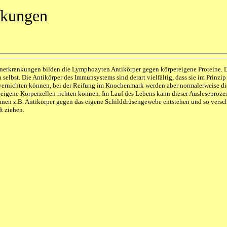
kungen
erkrankungen bilden die Lymphozyten Antikörper gegen körpereigene Proteine. D
h selbst. Die Antikörper des Immunsystems sind derart vielfältig, dass sie im Prinzi
ernichten können, bei der Reifung im Knochenmark werden aber normalerweise die
 eigene Körperzellen richten können. Im Lauf des Lebens kann dieser Ausleseprozes
nnen z.B. Antikörper gegen das eigene Schilddrüsengewebe entstehen und so versc
t ziehen.