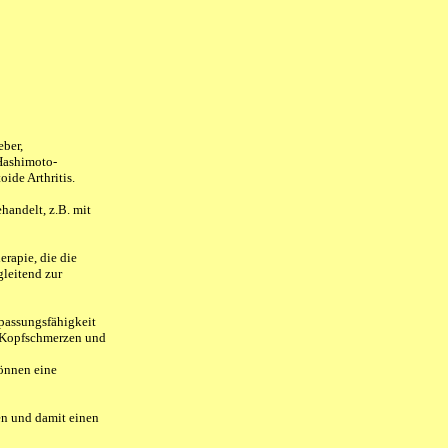
eber,
Hashimoto-
ide Arthritis.
andelt, z.B. mit
rapie, die die
gleitend zur
passungsfähigkeit
, Kopfschmerzen und
können eine
en und damit einen