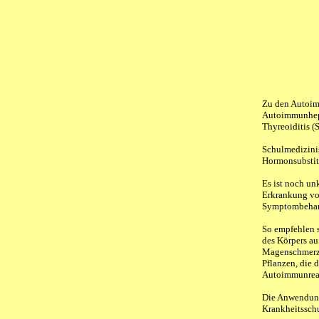
Zu den Autoim
Autoimmunhepa
Thyreoiditis (
Schulmedizini
Hormonsubstit
Es ist noch un
Erkrankung von
Symptombehan
So empfehlen s
des Körpers a
Magenschmerze
Pflanzen, die 
Autoimmunreak
Die Anwendung 
Krankheitssch