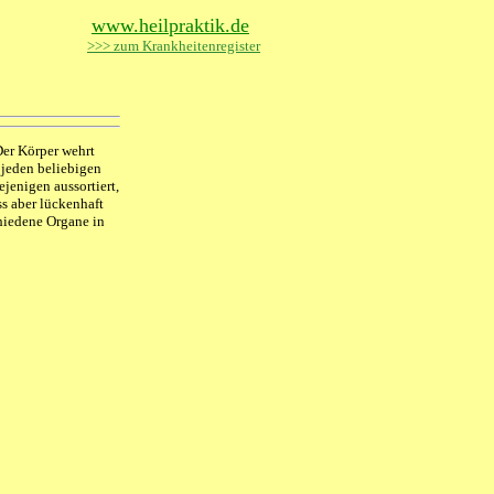
www.heilpraktik.de
>>> zum Krankheitenregister
er Körper wehrt
p jeden beliebigen
jenigen aussortiert,
s aber lückenhaft
hiedene Organe in