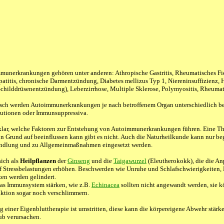
munerkrankungen gehören unter anderen: Athropische Gastritis, Rheumatisches Fi
titis, chronische Darmentzündung, Diabetes mellizus Typ 1, Niereninsuffizienz, 
Schilddrüsenentzündung), Leberzirrhose, Multiple Sklerose, Polymyositis, Rheumato
sch werden Autoimmunerkrankungen je nach betroffenem Organ unterschiedlich beh
utionen oder Immunsuppressiva.
klar, welche Faktoren zur Entstehung von Autoimmunerkrankungen führen. Eine The
 Grund auf beeinflussen kann gibt es nicht. Auch die Naturheilkunde kann nur be
dlung und zu Allgemeinmaßnahmen eingesetzt werden.
ich als
Heilpflanzen
der
Ginseng
und die
Taigawurzel
(Eleutherokokk), die die An
uf Stressbelastungen erhöhen. Beschwerden wie Unruhe und Schlafschwierigkeiten
n werden gelindert.
das Immunsystem stärken, wie z.B.
Echinacea
sollten nicht angewandt werden, sie 
tion sogar noch verschlimmern.
einer Eigenbluttherapie ist umstritten, diese kann die körpereigene Abwehr stärk
ub verursachen.