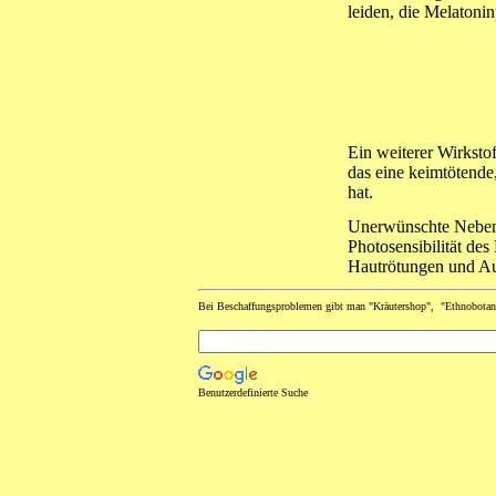
leiden, die Melatonin
Ein weiterer Wirkstof
das eine keimtötend
hat.
Unerwünschte Nebenw
Photosensibilität de
Hautrötungen und Au
Bei Beschaffungsproblemen gibt man "Kräutershop", "Ethnobotani
Benutzerdefinierte Suche