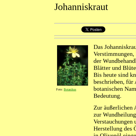
Johanniskraut
Das Johanniskrau
Verstimmungen, 
der Wundbehandl
Blätter und Blüte
Bis heute sind k
beschrieben, für 
botanischen Nam
Foto:
Botanikus
Bedeutung.
Zur äußerlichen 
zur Wundheilung
Verstauchungen 
Herstellung des 
in Olivenöl eing