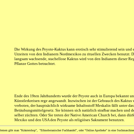
Die Wirkung des Peyote-Kaktus kann erotisch sehr stimulierend sein und e
Urzeiten von den Indianern Nordmexikos zu rituellen Zwecken benutzt. De
langsam wachsende, stachellose Kaktus wird von den Indianern dieser Reg
Pflanze Gottes betrachtet.
Ende des 19ten Jahrhunderts wurde der Peyote auch in Europa bekannt un
Künstlerkreisen rege angewandt. Inzwischen ist der Gebrauch des Kaktus 
verboten, der hauptsächlich wirksame Inhaltsstoff Meskalin fällt unter das
Betäubungsmittelgesetz. Sie können sich natürlich strafbar machen und 
selber züchten. Oder Sie treten der Native American Church bei, dann dürf
Mexiko und den USA den Peyote als religiöses Sakrament benutzen.
lemen gibt man "Kräutershop", "Ethnobotanischer Fachhandel", oder "Online Apotheke" in eine Suchmaschine