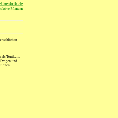
lpraktik.de
oaktive Pflanzen
menschlichen
n als Tonikum.
n Drogen und
ationen