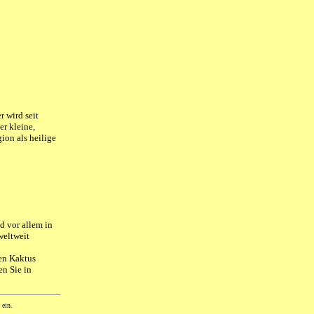
r wird seit
r kleine,
ion als heilige
d vor allem in
weltweit
den Kaktus
en Sie in
 ein.