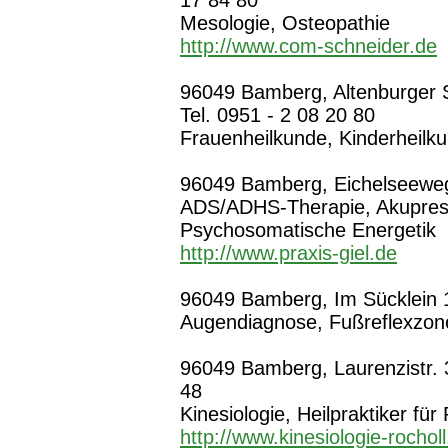
17 84 80
Mesologie, Osteopathie
http://www.com-schneider.de
96049 Bamberg, Altenburger St
Tel. 0951 - 2 08 20 80
Frauenheilkunde, Kinderheilk
96049 Bamberg, Eichelseeweg 
ADS/ADHS-Therapie, Akupress
Psychosomatische Energetik
http://www.praxis-giel.de
96049 Bamberg, Im Sücklein 1
Augendiagnose, Fußreflexzone
96049 Bamberg, Laurenzistr. 3
48
Kinesiologie, Heilpraktiker fü
http://www.kinesiologie-rochol