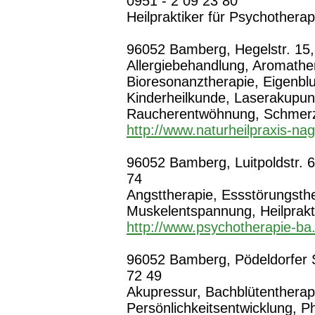
0951 - 2 09 23 80
Heilpraktiker für Psychothera
96052 Bamberg, Hegelstr. 15,
Allergiebehandlung, Aromather
Bioresonanztherapie, Eigenbl
Kinderheilkunde, Laserakupunk
Raucherentwöhnung, Schmerz
http://www.naturheilpraxis-na
96052 Bamberg, Luitpoldstr. 6
74
Angsttherapie, Essstörungsthe
Muskelentspannung, Heilprakt
http://www.psychotherapie-ba
96052 Bamberg, Pödeldorfer St
72 49
Akupressur, Bachblütenthera
Persönlichkeitsentwicklung, Ph