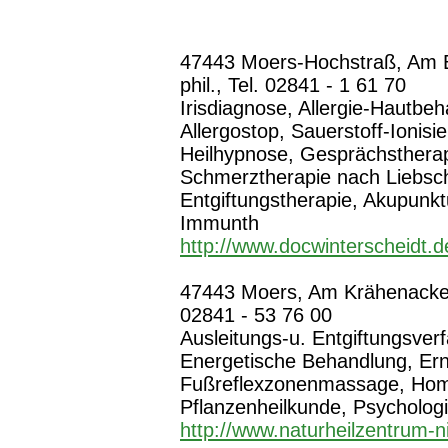
47443 Moers-Hochstraß, Am B
phil., Tel. 02841 - 1 61 70
Irisdiagnose, Allergie-Hautb
Allergostop, Sauerstoff-Ionisi
Heilhypnose, Gesprächstherap
Schmerztherapie nach Liebsch
Entgiftungstherapie, Akupunk
Immunth
http://www.docwinterscheidt.d
47443 Moers, Am Krähenacker 
02841 - 53 76 00
Ausleitungs-u. Entgiftungsver
Energetische Behandlung, Er
Fußreflexzonenmassage, Homö
Pflanzenheilkunde, Psychologi
http://www.naturheilzentrum-n