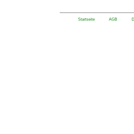
___________________________________
Startseite
AGB
D