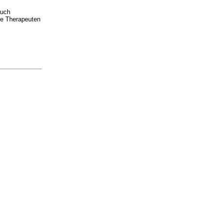
auch
lle Therapeuten