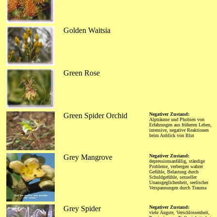
Golden Waitsia
Green Rose
Green Spider Orchid
Negativer Zustand:
Alpträume und Phobien von
Erfahrungen aus früheren Leben,
intensive, negative Reaktionen
beim Anblick von Blut
Grey Mangrove
Negativer Zustand:
depressionsanfällig, ständige
Probleme, verbergen wahrer
Gefühle, Belastung durch
Schuldgefühle, sexueller
Unausgeglichenheit, seelischer
Verspannungen durch Trauma
Grey Spider
Negativer Zustand:
viele Ängste, Verschlossenheit,