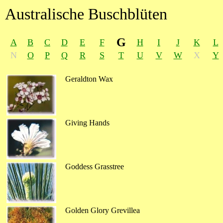
Australische Buschblüten
G
A
B
C
D
E
F
H
I
J
K
L
N
O
P
Q
R
S
T
U
V
W
X
Y
Geraldton Wax
Giving Hands
Goddess Grasstree
Golden Glory Grevillea