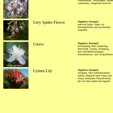
Pessimismus, Ziellosigkeit, keine
Lebenssinn, mangelnde Intuition
Grey Spider Flower
Negativer Zustand:
panische Angst, Angst vor
übernatürlichen und psychischen
Angriffen
Guava
Negativer Zustand:
Erschöpfung durch Spannung,
Nervosität, Unruhe, Aufregung,
kein Durchhaltevermögen,
Konzentrations- und Lernprobleme
Gymea Lily
Negativer Zustand:
Arroganz, nach Aufmerksamkeit
suchen, Begierde nach Status und
Glanz, dominante Persönlichkeit,
die sich über andere hinwegsetzt