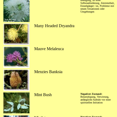
Beengung, zu hohe
Selbstanforderung, Zerstreutheit,
Einzelgänger /-in, Probleme mit
neuen Situationen oder
Umgebungen
Many Headed Dryandra
Mauve Melaleuca
Menzies Banksia
Mint Bush
Negativer Zustand:
Beunruhigung, Verwirrung,
anfängliche Aufruhr vor einer
spirituellen Initiation
Negativer Zustand: