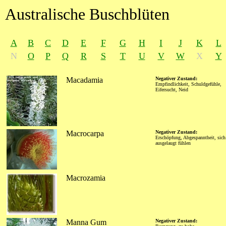
Australische Buschblüten
A
B
C
D
E
F
G
H
I
J
K
L
N
O
P
Q
R
S
T
U
V
W
X
Y
Macadamia
Negativer Zustand:
Empfindlichkeit, Schuldgefühle,
Eifersucht, Neid
Macrocarpa
Negativer Zustand:
Erschöpfung, Abgespanntheit, sich
ausgelaugt fühlen
Macrozamia
Manna Gum
Negativer Zustand: