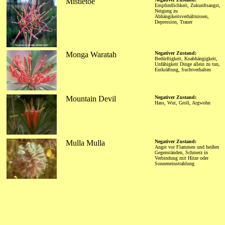
Mistletoe
Empfindlichkeit, Zukunftsangst,
Neigung zu
Abhängikeitsverhältnissen,
Depression, Trauer
Monga Waratah
Negativer Zustand:
Bedürftigkeit, Koabhängigkeit,
Unfähigkeit Dinge allein zu tun,
Entkräftung, Suchtverhalten
Mountain Devil
Negativer Zustand:
Hass, Wut, Groll, Argwohn
Mulla Mulla
Negativer Zustand:
Angst vor Flammen und heißen
Gegenständen, Schmerz in
Verbindung mit Hitze oder
Sonneneinstrahlung