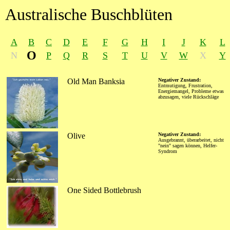
Australische Buschblüten
A
B
C
D
E
F
G
H
I
J
K
L
O
N
P
Q
R
S
T
U
V
W
X
Y
Old Man Banksia
Negativer Zustand:
Entmutigung, Frustration,
Energiemangel, Probleme etwas
abzusagen, viele Rückschläge
Olive
Negativer Zustand:
Ausgebrannt, überarbeitet, nicht
"nein" sagen können, Helfer-
Syndrom
One Sided Bottlebrush