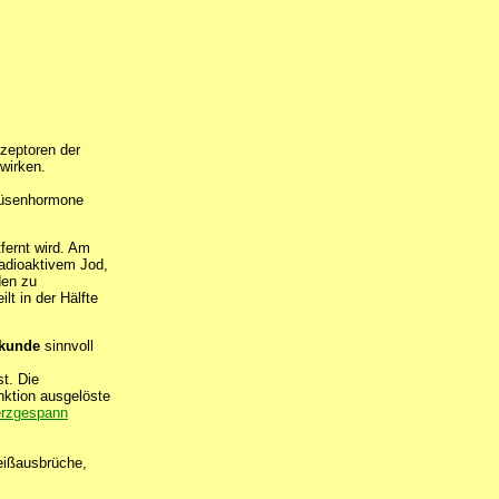
zeptoren der
wirken.
rüsenhormone
fernt wird. Am
radioaktivem Jod,
den zu
lt in der Hälfte
lkunde
sinnvoll
st. Die
nktion ausgelöste
rzgespann
ißausbrüche,