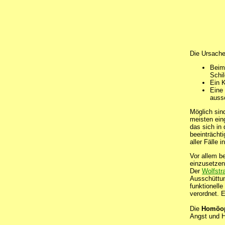
Die Ursachen
Beim
Schi
Ein 
Eine
aussc
Möglich sin
meisten ein
das sich in 
beeinträchti
aller Fälle 
Vor allem b
einzusetzen
Der
Wolfstr
Ausschüttun
funktionell
verordnet. 
Die
Homöop
Angst und H