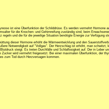
yreose ist eine Überfunktion der Schilddrüse. Es werden vermehrt Hormone a
salter für die Knochen- und Gehirnreifung zuständig sind, beim Erwachsene
regeln und die für die jeweilige Situation benötigte Energie zur Verfügung ste
üttung dieser Hormone erhöht die Wärmeentwicklung und den Sauerstoffverb
ußere Notwendigkeit auf "Vollgas". Der Herzschlag ist erhöht, man schwitzt, l
Blutdruck steigt. Es treten Durchfälle und Schlaflosigkeit auf. Der in Leber 
e Zucker wird vermehrt freigesetzt. Bei einer maximalen Überfunktion, der th
n es zum Tod durch Herzversagen kommen.