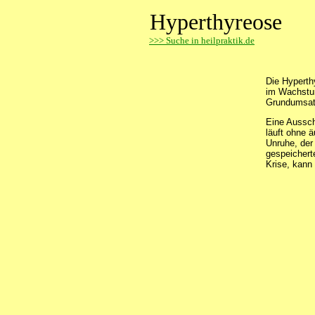
Hyperthyreose
>
>> Suche in heilpraktik.de
Die Hyperth
im Wachstum
Grundumsatz 
Eine Aussch
läuft ohne ä
Unruhe, der 
gespeichert
Krise, kan