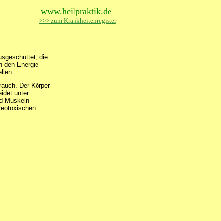
www.heilpraktik.de
>>> zum Krankheitenregister
usgeschüttet, die
n den Energie-
llen.
rauch. Der Körper
eidet unter
und Muskeln
yreotoxischen