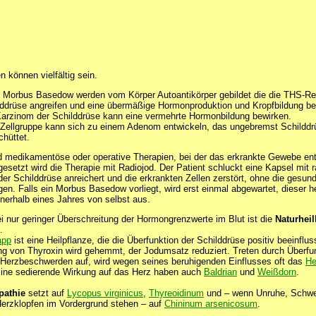
 können vielfältig sein.
 Morbus Basedow werden vom Körper Autoantikörper gebildet die die THS-Re
lddrüse angreifen und eine übermäßige Hormonproduktion und Kropfbildung be
Karzinom der Schilddrüse kann eine vermehrte Hormonbildung bewirken.
 Zellgruppe kann sich zu einem Adenom entwickeln, das ungebremst Schildd
hüttet.
d medikamentöse oder operative Therapien, bei der das erkrankte Gewebe ent
gesetzt wird die Therapie mit Radiojod. Der Patient schluckt eine Kapsel mit 
der Schilddrüse anreichert und die erkrankten Zellen zerstört, ohne die gesun
gen. Falls ein Morbus Basedow vorliegt, wird erst einmal abgewartet, dieser hei
innerhalb eines Jahres von selbst aus.
ei nur geringer Überschreitung der Hormongrenzwerte im Blut ist die
Naturhei
.
app
ist eine Heilpflanze, die die Überfunktion der Schilddrüse positiv beeinflus
g von Thyroxin wird gehemmt, der Jodumsatz reduziert. Treten durch Überfu
e Herzbeschwerden auf, wird wegen seines beruhigenden Einflusses oft das
He
Eine sedierende Wirkung auf das Herz haben auch
Baldrian
und
Weißdorn
.
athie
setzt auf
Lycopus virginicus
,
Thyreoidinum
und – wenn Unruhe, Schwe
erzklopfen im Vordergrund stehen – auf
Chininum arsenicosum
.