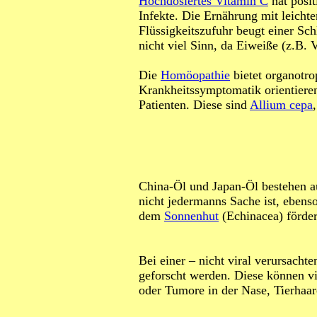
Hochdosiertes Vitamin C
hat posit
Infekte. Die Ernährung mit leicht
Flüssigkeitszufuhr beugt einer Sc
nicht viel Sinn, da Eiweiße (z.B. 
Die
Homöopathie
bietet organotrop
Krankheitssymptomatik orientieren
Patienten. Diese sind
Allium cepa
China-Öl und Japan-Öl bestehen 
nicht jedermanns Sache ist, eben
dem
Sonnenhut
(Echinacea) förder
Bei einer – nicht viral verursacht
geforscht werden. Diese können vie
oder Tumore in der Nase, Tierhaare