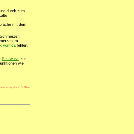
gung durch zum
kalte
sprache mit dem
e Schmerzen
hmerzen im
x vomica
fehlen,
r
Pestwurz
, zur
funktionen wie
ientierung dient. Sollten