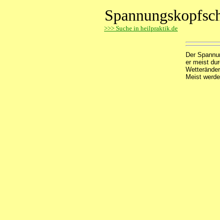
Spannungskopfsc
>
>> Suche in heilpraktik.de
Der Spannun
er meist du
Wetteränder
Meist werde