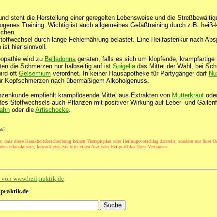
und steht die Herstellung einer geregelten Lebensweise und die Streßbewälti
ogenes Training. Wichtig ist auch allgemeines Gefäßtraining durch z.B. heiß-
chen.
 Stoffwechsel durch lange Fehlernährung belastet. Eine Heilfastenkur nach Ab
ist hier sinnvoll.
opathie wird zu
Belladonna
geraten, falls es sich um klopfende, krampfartig
ten die Schmerzen nur halbseitig auf ist
Spigelia
das Mittel der Wahl, bei Sc
ird oft
Gelsemium
verordnet. In keiner Hausapotheke für Partygänger darf
Nu
für Kopfschmerzen nach übermäßigem Alkoholgenuss.
anzenkunde empfiehlt krampflösende Mittel aus Extrakten von
Mutterkraut
ode
des Stoffwechsels auch Pflanzen mit positiver Wirkung auf Leber- und Gallen
ahn
oder die
Artischocke
.
dé
e, dass diese Krankheitsbeschreibung keinen Therapieplan oder Heilungsvorschlag darstellt, sondern nur Ihrer Or
den erkrankt sein, konsultieren Sie bitte einen Arzt oder Heilpraktiker Ihres Vertrauens.
te von www.heilpraktik.de
lpraktik.de