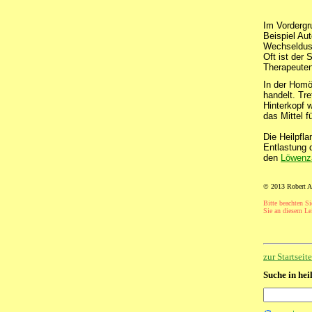
Im Vordergr
Beispiel Aut
Wechseldus
Oft ist der
Therapeuten 
In der Homö
handelt. Tre
Hinterkopf w
das Mittel 
Die Heilpfl
Entlastung 
den
Löwenz
© 2013 Robert A
Bitte beachten Si
Sie an diesem Lei
zur Startsei
Suche in hei