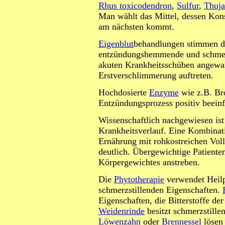
Rhus toxicodendron
,
Sulfur
,
Thuja
Man wählt das Mittel, dessen Kon
am nächsten kommt.
Eigenblut
behandlungen stimmen de
entzündungshemmende und schmerzs
akuten Krankheitsschüben angewan
Erstverschlimmerung auftreten.
Hochdosierte
Enzyme
wie z.B. Br
Entzündungsprozess positiv beeinf
Wissenschaftlich nachgewiesen i
Krankheitsverlauf. Eine Kombinat
Ernährung mit rohkostreichen Vol
deutlich. Übergewichtige Patiente
Körpergewichtes anstreben.
Die
Phytotherapie
verwendet Heil
schmerzstillenden Eigenschaften.
Eigenschaften, die Bitterstoffe de
Weidenrinde
besitzt schmerzstille
Löwenzahn
oder
Brennessel
lösen 