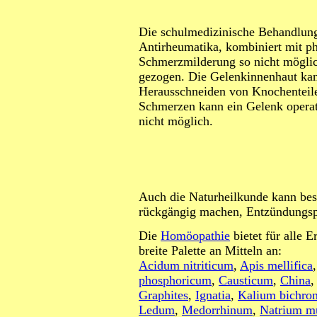
Die schulmedizinische Behandlung
Antirheumatika, kombiniert mit ph
Schmerzmilderung so nicht mögli
gezogen. Die Gelenkinnenhaut kan
Herausschneiden von Knochenteilen
Schmerzen kann ein Gelenk operati
nicht möglich.
Auch die Naturheilkunde kann bes
rückgängig machen, Entzündungsp
Die
Homöopathie
bietet für alle 
breite Palette an Mitteln an:
Acidum nitriticum
,
Apis mellifica
phosphoricum
,
Causticum
,
China
Graphites
,
Ignatia
,
Kalium bichro
Ledum
,
Medorrhinum
,
Natrium m