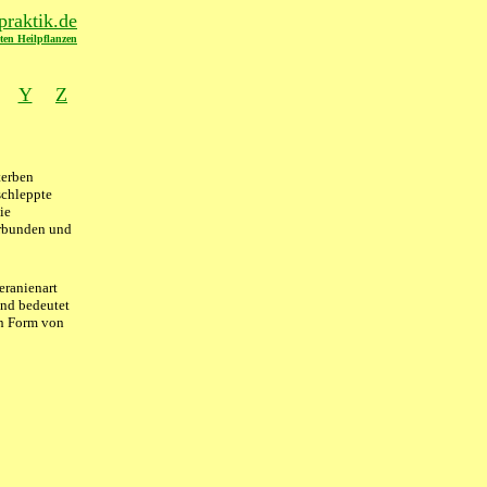
raktik.de
ten Heilpflanzen
Y
Z
terben
schleppte
ie
erbunden und
eranienart
und bedeutet
in Form von