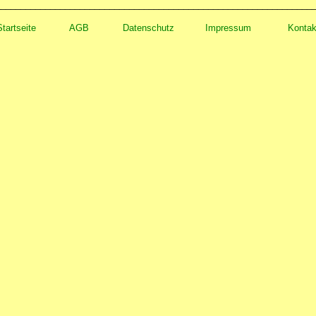
________________________________________________________________
Startseite
AGB
Datenschut
z
Impressum
Kontak