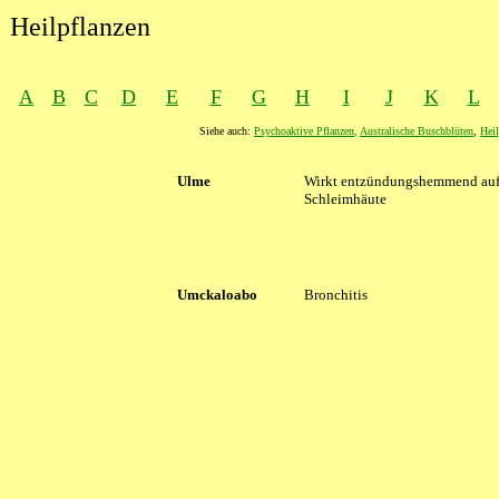
Heilpflanzen
A
B
C
D
E
F
G
H
I
J
K
L
Siehe auch:
Psychoaktive Pflanzen
,
Australische Buschblüten
,
Heil
XXXX
Ulme
XXXX
Wirkt entzündungshemmend au
Schleimhäute
Umckaloabo
Bronchitis