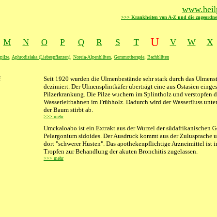
www.heilp
>>> Krankheiten von A-Z und die zugeordne
U
M
N
O
P
Q
R
S
T
V
W
X
pilze
,
Aphrodisiaka (Liebespflanzen)
,
Noreia-Alpenblüten
,
Gemmotherapie
,
Bachblüten
f
XXXX
Seit 1920 wurden die Ulmenbestände sehr stark durch das Ulmens
dezimiert. Der Ulmensplintkäfer überträgt eine aus Ostasien einge
Pilzerkrankung. Die Pilze wuchern im Splintholz und verstopfen d
Wasserleitbahnen im Frühholz. Dadurch wird der Wasserfluss unt
der Baum stirbt ab.
>>> mehr
Umckaloabo ist ein Extrakt aus der Wurzel der südafrikanischen G
Pelargonium sidoides. Der Ausdruck kommt aus der Zulusprache 
dort "schwerer Husten". Das apothekenpflichtige Arzneimittel ist 
Tropfen zur Behandlung der akuten Bronchitis zugelassen.
>>> mehr