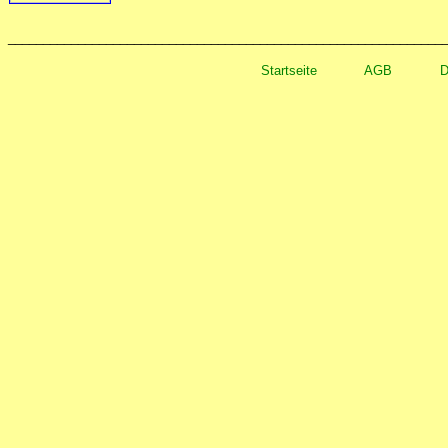
______________________________________________________________
Startseite
AGB
D