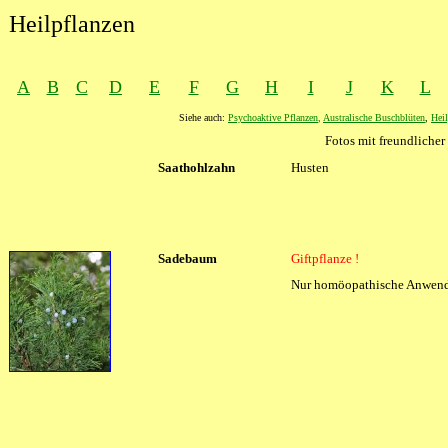
Heilpflanzen
A
B
C
D
E
F
G
H
I
J
K
L
Siehe auch:
Psychoaktive Pflanzen
,
Australische Buschblüten
,
Heil
Fotos mit freundlich
XXXX
Saathohlzahn
XXXX
Husten
Sadebaum
Giftpflanze !
Nur homöopathische Anwen