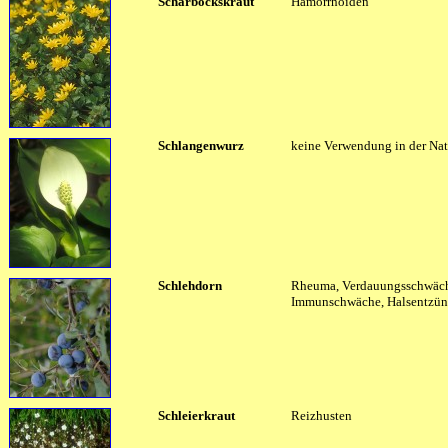
Scharbockskraut
Hämorrhoiden
Schlangenwurz
keine Verwendung in der Na
Schlehdorn
Rheuma, Verdauungsschwäc
Immunschwäche, Halsentzü
Schleierkraut
Reizhusten