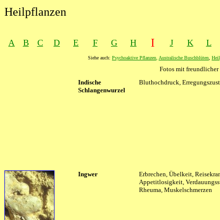
Heilpflanzen
I
A
B
C
D
E
F
G
H
J
K
L
Siehe auch:
Psychoaktive Pflanzen
,
Australische Buschblüten
,
Heil
Fotos mit freundlich
Indische
Bluthochdruck, Erregungszus
Schlangenwurzel
XXXX
Ingwer
XXXX
Erbrechen, Übelkeit, Reisekra
Appetitlosigkeit, Verdauungss
Rheuma, Muskelschmerzen