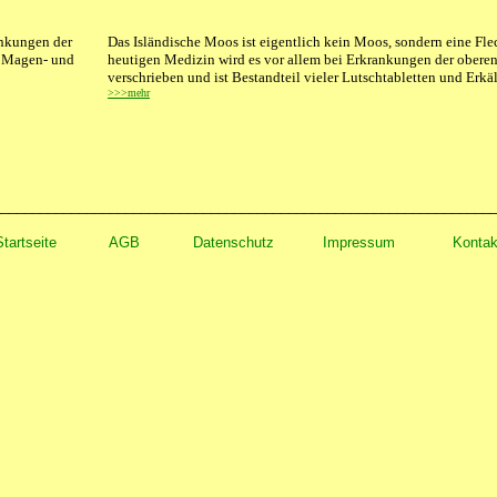
ankungen der
Das Isländische Moos ist eigentlich kein Moos, sondern eine Fle
 Magen- und
heutigen Medizin
wird es vor allem bei Erkrankungen der ober
verschrieben und ist Bestandteil vieler Lutschtabletten und Erkä
>>>mehr
________________________________________________________________
Startseite
AGB
Datenschut
z
Impressum
Kontak