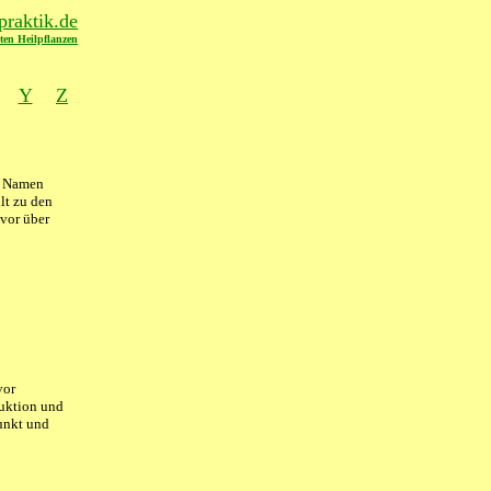
raktik.de
ten Heilpflanzen
Y
Z
en Namen
lt zu den
 vor über
vor
duktion und
unkt und