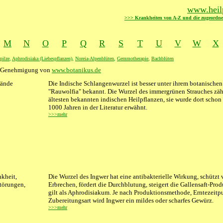
www.heilp
>>> Krankheiten von A-Z und die zugeordne
M
N
O
P
Q
R
S
T
U
V
W
X
pilze
,
Aphrodisiaka (Liebespflanzen)
,
Noreia-Alpenblüten
,
Gemmotherapie
,
Bachblüten
er Genehmigung von
www.botanikus.de
tände
Die Indische Schlangenwurzel ist besser unter ihrem botanisch
"Rauwolfia" bekannt. Die Wurzel des immergrünen Strauches zäh
ältesten bekannten indischen Heilpflanzen, sie wurde dort schon
1000 Jahren in der Literatur erwähnt.
>>>mehr
nkheit,
XXXX
Die Wurzel des Ingwer hat eine antibakterielle Wirkung, schützt 
törungen,
Erbrechen, fördert die Durchblutung, steigert die Gallensaft-Pro
gilt als Aphrodisiakum. Je nach Produktionsmethode, Erntezeitp
Zubereitungsart wird Ingwer ein mildes oder scharfes Gewürz.
>>>mehr