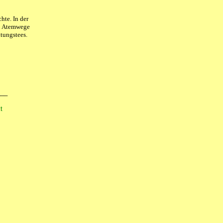
chte.
In der
en Atemwege
ltungstees.
___
t