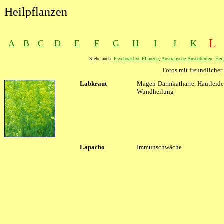
Heilpflanzen
L
A
B
C
D
E
F
G
H
I
J
K
Siehe auch:
Psychoaktive Pflanzen
,
Australische Buschblüten
,
Heil
Fotos mit freundlich
XXXX
Labkraut
XXXX
Magen-Darmkatharre, Hautleide
Wundheilung
Lapacho
Immunschwäche