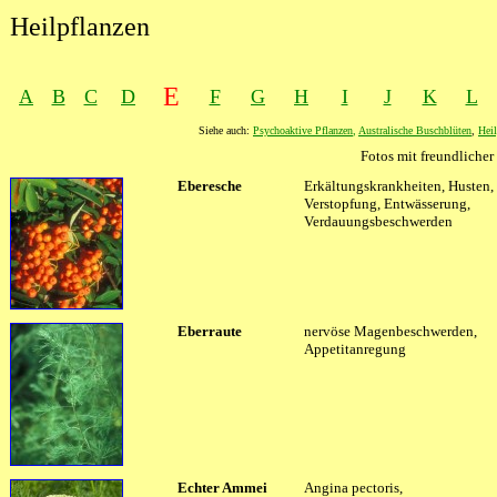
Heilpflanzen
E
A
B
C
D
F
G
H
I
J
K
L
Siehe auch:
Psychoaktive Pflanzen
,
Australische Buschblüten
,
Heil
Fotos mit freundlich
XXXX
Eberesche
XXXX
Erkältungskrankheiten, Husten, 
Verstopfung, Entwässerung,
Verdauungsbeschwerden
Eberraute
nervöse Magenbeschwerden,
Appetitanregung
Echter Ammei
Angina pectoris,