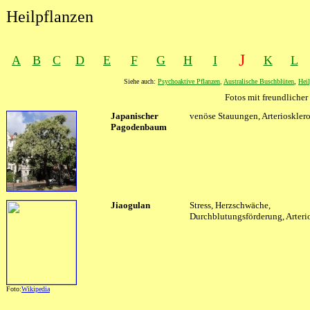
Heilpflanzen
J
A
B
C
D
E
F
G
H
I
K
L
Siehe auch:
Psychoaktive Pflanzen
,
Australische Buschblüten
,
Heil
Fotos mit freundlich
XXXX
Japanischer
XXXX
venöse Stauungen, Arterioskler
Pagodenbaum
Jiaogulan
Stress, Herzschwäche,
Durchblutungsförderung, Arteri
Foto:
Wikipedia