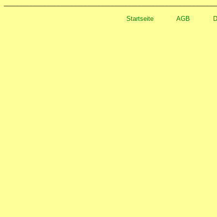
______________________________________________________________
Startseite
AGB
D