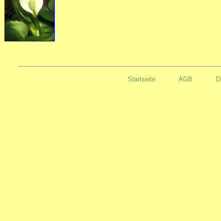
__________________________________________________________
Startseite
AGB
D