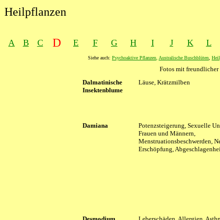
Heilpflanzen
D
A
B
C
E
F
G
H
I
J
K
L
Siehe auch:
Psychoaktive Pflanzen
,
Australische Buschblüten
,
Heil
Fotos mit freundlich
XXXX
Dalmatinische
XXXX
Läuse, Krätzmilben
Insektenblume
Damiana
Potenzsteigerung, Sexuelle Un
Frauen und Männern,
Menstruationsbeschwerden, N
Erschöpfung, Abgeschlagenhe
Desmodium
Leberschäden, Allergien, Asth