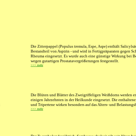
Die Zitterpappel (Populus tremula, Espe, Aspe) enthält Salicylsäu
Bestandteil von Aspirin - und wird in Fertigpräparaten gegen S
Rheuma eingesetzt. Es wurde auch eine günstige Wirkung bei 
wegen gutartigen Prostatavergrößerungen festgestellt.
>>> mehr
Die Blüten und Blätter des Zweigriffeligen Weißdorns werden ers
einigen Jahrzehnten in der Heilkunde eingesetzt. Die enthalten
t
und Tripertene wirken besonders auf das Alters- und Belastungsh
>>> mehr