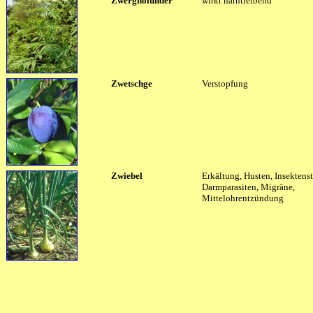
Zwergholunder
wirkt harntreibend
Zwetschge
Verstopfung
Zwiebel
Erkältung, Husten, Insektens
Darmparasiten, Migräne,
Mittelohrentzündung