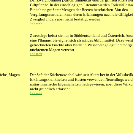
Der Zwergholunder (Attich, Sambucus ebulus) gilt seit Alters her
Giftpflanze. In der einschlägigen Literatur werden Todesfälle na
Einnahme größerer Mengen der Beeren beschrieben. Von den
Vergiftungszentralen kann deren Erfahrungen nach die Giftigkei
Zwergholunders aber nicht bestätigt werden.
>>> mehr
Zwetschge heisst sie nur in Süddeutschland und Österreich. Anso
eine Pflaume. Sie eignet sich als mildes Abführmittel. Dazu wer
getrockneten Früchte über Nacht in Wasser eingelegt und morge
nüchternen Magen verzehrt.
>>> mehr
tiche, Magen-
Der Saft der Küchenzwiebel wird seit Alters her in der Volksheil
Erkältungskrankheiten und Husten verwendet. Neuerdings wur
antiasthmatische Eigenschaften nachgewiesen, aber diese Wirku
nicht gründlich erforscht.
>>> mehr