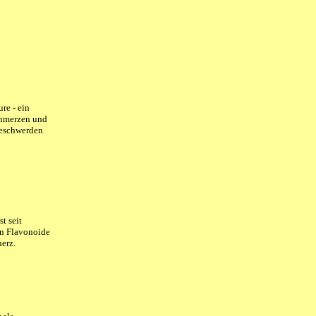
re - ein
chmerzen und
Beschwerden
t seit
en Flavonoide
erz.