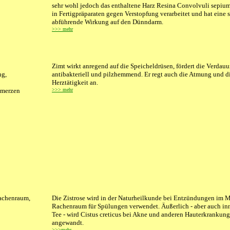
sehr wohl jedoch das enthaltene Harz Resina Convolvuli sepium
in Fertigpräparaten gegen Verstopfung verarbeitet und hat eine s
abführende Wirkung auf den Dünndarm.
>>> mehr
Zimt wirkt anregend auf die Speicheldrüsen, fördert die Verdauu
ng,
antibakteriell und pilzhemmend. Er regt auch die Atmung und d
Herztätigkeit an.
hmerzen
>>> mehr
achenraum,
Die Zistrose wird in der Naturheilkunde bei Entzündungen im M
Rachenraum für Spülungen verwendet. Äußerlich - aber auch inn
Tee - wird Cistus creticus bei Akne und anderen Hauterkrankun
angewandt.
>>>mehr