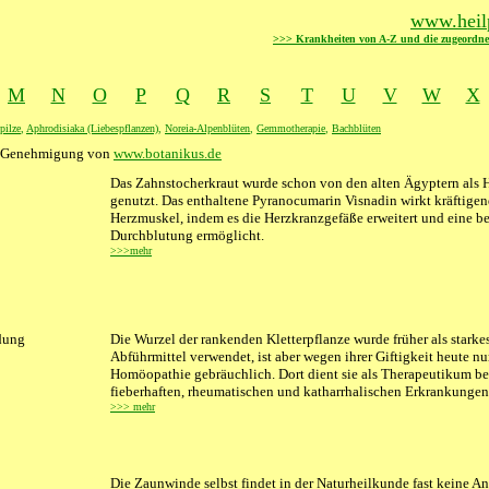
www.heilp
>>> Krankheiten von A-Z und die zugeordne
M
N
O
P
Q
R
S
T
U
V
W
X
pilze
,
Aphrodisiaka (Liebespflanzen)
,
Noreia-Alpenblüten
,
Gemmotherapie
,
Bachblüten
er Genehmigung von
www.botanikus.de
Das Zahnstocherkraut wurde schon von den alten Ägyptern als 
genutzt. Das enthaltene Pyranocumarin Visnadin wirkt kräftigen
Herzmuskel, indem es die Herzkranzgefäße erweitert und eine be
Durchblutung ermöglicht.
>>>mehr
dung
Die Wurzel der rankenden Kletterpflanze wurde früher als starke
Abführmittel verwendet, ist aber wegen ihrer Giftigkeit heute nu
Homöopathie gebräuchlich. Dort dient sie als Therapeutikum be
fieberhaften, rheumatischen und katharrhalischen Erkrankungen
>>> mehr
XXXX
Die Zaunwinde selbst findet in der Naturheilkunde fast keine 