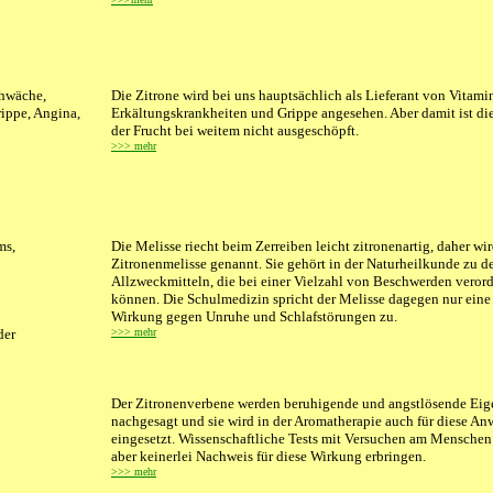
chwäche,
Die Zitrone wird bei uns hauptsächlich als Lieferant von Vitami
ippe, Angina,
Erkältungskrankheiten und Grippe angesehen. Aber damit ist d
der Frucht bei weitem nicht ausgeschöpft.
>>> mehr
ms,
Die Melisse riecht beim Zerreiben leicht zitronenartig, daher wir
Zitronenmelisse genannt. Sie gehört in der Naturheilkunde zu d
Allzweckmitteln, die bei einer Vielzahl von Beschwerden veror
können. Die Schulmedizin spricht der Melisse dagegen nur eine 
Wirkung gegen Unruhe und Schlafstörungen zu.
der
>>> mehr
Der Zitronenverbene werden beruhigende und angstlösende Eig
nachgesagt und sie wird in der Aromatherapie auch für diese A
eingesetzt. Wissenschaftliche Tests mit Versuchen am Mensche
aber keinerlei Nachweis für diese Wirkung erbringen.
>>> mehr