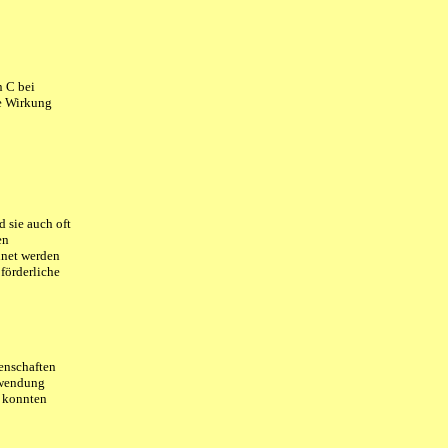
n C bei
ie Wirkung
d sie auch oft
en
dnet werden
förderliche
enschaften
nwendung
n konnten