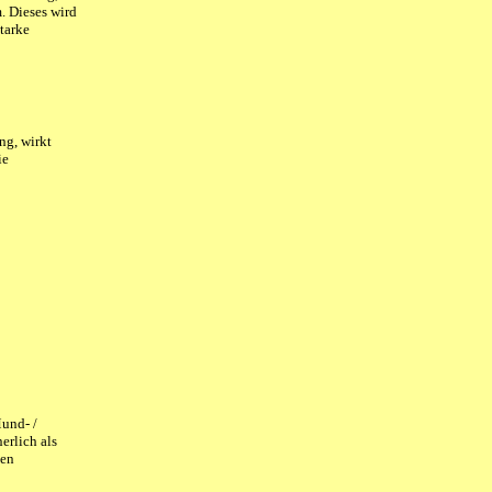
. Dieses wird
tarke
ng, wirkt
ie
und- /
erlich als
gen