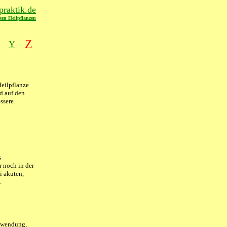
raktik.de
ten Heilpflanzen
Z
Y
Heilpflanze
d auf den
ssere
s
r noch in der
i akuten,
.
Anwendung,