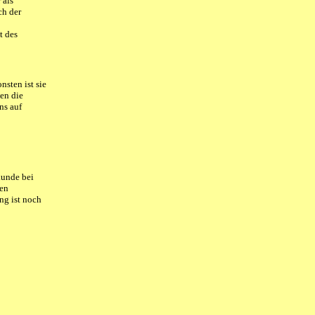
 als
ch der
t des
nsten ist sie
den die
ns auf
kunde bei
den
ng ist noch