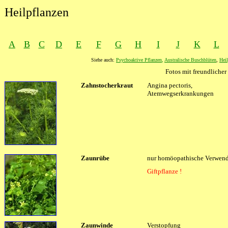
Heilpflanzen
A
B
C
D
E
F
G
H
I
J
K
L
Siehe auch:
Psychoaktive Pflanzen
,
Australische Buschblüten
,
Heil
Fotos mit freundlich
Zahnstocherkraut
Angina pectoris,
Atemwegserkrankungen
Zaunrübe
nur homöopathische Verwen
Giftpflanze !
XXXX
Zaunwinde
XXXX
Verstopfung