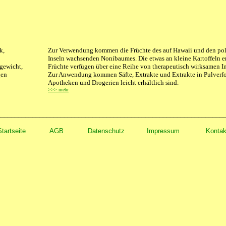
k,
Zur Verwendung kommen die Früchte des auf Hawaii und den po
Inseln wachsenden Nonibaumes. Die etwas an kleine Kartoffeln 
gewicht,
Früchte verfügen über eine Reihe von therapeutisch wirksamen In
gen
Zur Anwendung kommen Säfte, Extrakte und Extrakte in Pulverfo
Apotheken und Drogerien leicht erhältlich sind.
>>> mehr
________________________________________________________________
Startseite
AGB
Datenschut
z
Impressum
Kontak