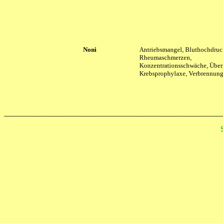
Noni
Antriebsmangel, Bluthochdruc
Rheumaschmerzen,
Konzentrationsschwäche, Über
Krebsprophylaxe, Verbrennun
______________________________________________________________