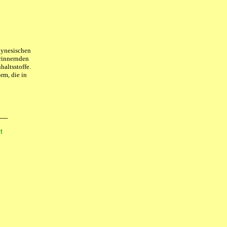
lynesischen
erinnernden
haltsstoffe.
rm, die in
___
t