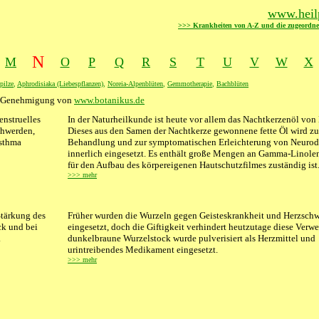
www.heilp
>>> Krankheiten von A-Z und die zugeordne
N
M
O
P
Q
R
S
T
U
V
W
X
pilze
,
Aphrodisiaka (Liebespflanzen)
,
Noreia-Alpenblüten
,
Gemmotherapie
,
Bachblüten
er Genehmigung von
www.botanikus.de
enstruelles
XXXX
In der Naturheilkunde ist heute vor allem das Nachtkerzenöl vo
hwerden,
Dieses aus den Samen der Nachtkerze gewonnene fette Öl wird zu
sthma
Behandlung und zur symptomatischen Erleichterung von Neurod
innerlich eingesetzt. Es enthält große Mengen an Gamma-Linolen
für den Aufbau des körpereigenen Hautschutzfilmes zuständig ist
>>> mehr
Stärkung des
Früher wurden die Wurzeln gegen Geisteskrankheit und Herzsch
ck und bei
eingesetzt, doch die Giftigkeit verhindert heutzutage diese Verw
.
dunkelbraune Wurzelstock wurde pulverisiert als Herzmittel und
urintreibendes Medikament eingesetzt.
>>> mehr