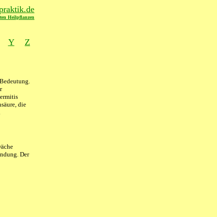
raktik.de
ten Heilpflanzen
Y
Z
n Bedeutung.
r
ermitis
säure, die
.
wäche
endung. Der