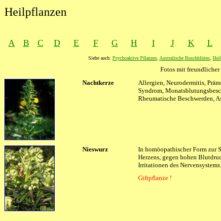
Heilpflanzen
A
B
C
D
E
F
G
H
I
J
K
L
Siehe auch:
Psychoaktive Pflanzen
,
Australische Buschblüten
,
Heil
Fotos mit freundlich
XXXX
Nachtkerze
XXXX
Allergien, Neurodermitis, Präm
Syndrom, Monatsblutungsbesc
Rheumatische Beschwerden, A
Nieswurz
In homöopathischer Form zur 
Herzens, gegen hohen Blutdru
Irritationen des Nervensystems
Giftpflanze !