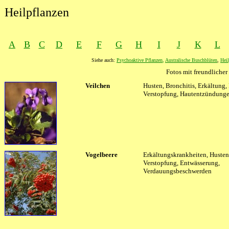
Heilpflanzen
A
B
C
D
E
F
G
H
I
J
K
L
Siehe auch:
Psychoaktive Pflanzen
,
Australische Buschblüten
,
Heil
Fotos mit freundlich
XXXX
Veilchen
XXXX
Husten, Bronchitis, Erkältung, 
Verstopfung, Hautentzündung
Vogelbeere
Erkältungskrankheiten, Husten,
Verstopfung, Entwässerung,
Verdauungsbeschwerden